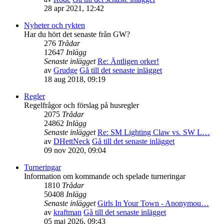
28 apr 2021, 12:42
Nyheter och rykten
Har du hört det senaste från GW?
276
Trådar
12647
Inlägg
Senaste inlägget
Re: Äntligen orker!
av
Grudge
Gå till det senaste inlägget
18 aug 2018, 09:19
Regler
Regelfrågor och förslag på husregler
2075
Trådar
24862
Inlägg
Senaste inlägget
Re: SM Lighting Claw vs. SW L…
av
DHettNeck
Gå till det senaste inlägget
09 nov 2020, 09:04
Turneringar
Information om kommande och spelade turneringar
1810
Trådar
50408
Inlägg
Senaste inlägget
Girls In Your Town - Anonymou…
av
kraftman
Gå till det senaste inlägget
05 maj 2026, 09:43