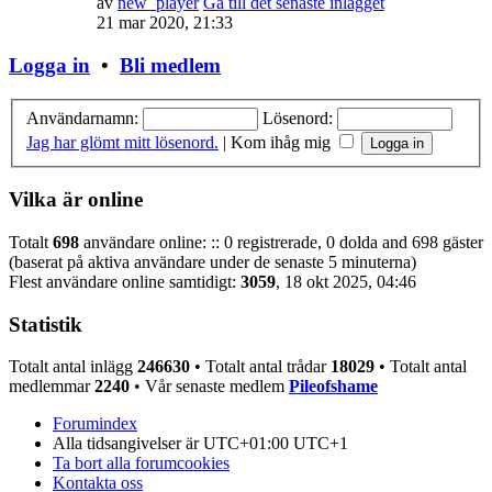
av
new_player
Gå till det senaste inlägget
21 mar 2020, 21:33
Logga in
•
Bli medlem
Användarnamn:
Lösenord:
Jag har glömt mitt lösenord.
|
Kom ihåg mig
Vilka är online
Totalt
698
användare online: :: 0 registrerade, 0 dolda and 698 gäster
(baserat på aktiva användare under de senaste 5 minuterna)
Flest användare online samtidigt:
3059
, 18 okt 2025, 04:46
Statistik
Totalt antal inlägg
246630
• Totalt antal trådar
18029
• Totalt antal
medlemmar
2240
• Vår senaste medlem
Pileofshame
Forumindex
Alla tidsangivelser är UTC+01:00 UTC+1
Ta bort alla forumcookies
Kontakta oss