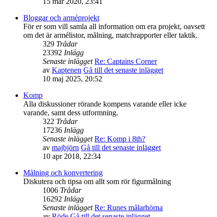
15 mar 2020, 23:41
Bloggar och arméprojekt
För er som vill samla all information om era projekt, oavsett
om det är armélistor, målning, matchrapporter eller taktik.
329
Trådar
23392
Inlägg
Senaste inlägget
Re: Captains Corner
av
Kaptenen
Gå till det senaste inlägget
10 maj 2025, 20:52
Komp
Alla diskussioner rörande kompens varande eller icke
varande, samt dess utformning.
322
Trådar
17236
Inlägg
Senaste inlägget
Re: Komp i 8th?
av
majbjörn
Gå till det senaste inlägget
10 apr 2018, 22:34
Målning och konvertering
Diskutera och tipsa om allt som rör figurmålning
1006
Trådar
16292
Inlägg
Senaste inlägget
Re: Runes målarhörna
av
Röde
Gå till det senaste inlägget