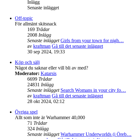
Inlägg
Senaste inlägget
Off-topic
För allmänt skitsnack
169
Trådar
2008
Inlägg
Senaste inlägget
Girls from your town for nigh…
av
kraftman
Gå till det senaste inlägget
30 sep 2024, 19:33
Köp och sälj
Något du saknar eller vill bli av med?
Moderator:
Katarsis
6699
Trådar
24831
Inlägg
Senaste inlägget
Search Womans in your city fo…
av
kraftman
Gå till det senaste inlägget
28 okt 2024, 02:12
Övriga spel
Allt som inte är Warhammer 40,000
71
Trådar
324
Inlägg
Senaste inlägget
Warhammer Underworlds (i Öreb…