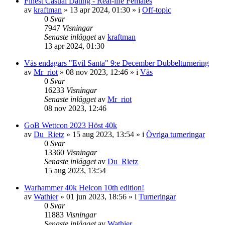
Finest Сasual Dating - Real-life Females
av
kraftman
»
13 apr 2024, 01:30
» i
Off-topic
0
Svar
7947
Visningar
Senaste inlägget
av
kraftman
13 apr 2024, 01:30
Väs endagars "Evil Santa" 9:e December Dubbelturnering
av
Mr_riot
»
08 nov 2023, 12:46
» i
Väs
0
Svar
16233
Visningar
Senaste inlägget
av
Mr_riot
08 nov 2023, 12:46
GoB Wettcon 2023 Höst 40k
av
Du_Rietz
»
15 aug 2023, 13:54
» i
Övriga turneringar
0
Svar
13360
Visningar
Senaste inlägget
av
Du_Rietz
15 aug 2023, 13:54
Warhammer 40k Helcon 10th edition!
av
Wathier
»
01 jun 2023, 18:56
» i
Turneringar
0
Svar
11883
Visningar
Senaste inlägget
av
Wathier