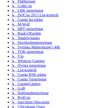
↳ Flabbergast
↳ GothCon
↳ LBK-turneringar
↳ DefCon 2013 List-kontroll
↳ Gamla list-trådar
↳ M-Wolf
↳ MFF-turneringar
↳ Rauk'n'Rumble
↳ Shadowgames
↳ Stockholmsturneringar
↳ Svenska Mästerskapet i 40k
↳ TOK-turneringar
↳ Väs
↳ Westeros Gaming
↳ Övriga turneringar
↳ List-kontroll
↳ Gamla BSK-trådar
↳ Gamla Turneringar
↳ GarageGamers
↳ GoB
↳ Halmstadturneringar
↳ RydCon
↳ Saeculum Obscurum
↳ Ulricehamn Open