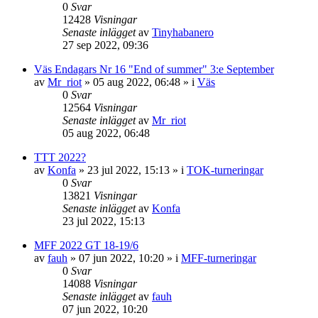
0
Svar
12428
Visningar
Senaste inlägget
av
Tinyhabanero
27 sep 2022, 09:36
Väs Endagars Nr 16 "End of summer" 3:e September
av
Mr_riot
»
05 aug 2022, 06:48
» i
Väs
0
Svar
12564
Visningar
Senaste inlägget
av
Mr_riot
05 aug 2022, 06:48
TTT 2022?
av
Konfa
»
23 jul 2022, 15:13
» i
TOK-turneringar
0
Svar
13821
Visningar
Senaste inlägget
av
Konfa
23 jul 2022, 15:13
MFF 2022 GT 18-19/6
av
fauh
»
07 jun 2022, 10:20
» i
MFF-turneringar
0
Svar
14088
Visningar
Senaste inlägget
av
fauh
07 jun 2022, 10:20