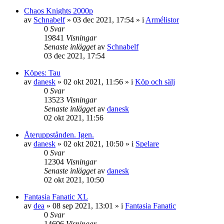
Chaos Knights 2000p
av
Schnabelf
»
03 dec 2021, 17:54
» i
Armélistor
0
Svar
19841
Visningar
Senaste inlägget
av
Schnabelf
03 dec 2021, 17:54
Köpes: Tau
av
danesk
»
02 okt 2021, 11:56
» i
Köp och sälj
0
Svar
13523
Visningar
Senaste inlägget
av
danesk
02 okt 2021, 11:56
Återuppstånden. Igen.
av
danesk
»
02 okt 2021, 10:50
» i
Spelare
0
Svar
12304
Visningar
Senaste inlägget
av
danesk
02 okt 2021, 10:50
Fantasia Fanatic XL
av
dea
»
08 sep 2021, 13:01
» i
Fantasia Fanatic
0
Svar
14606
Visningar