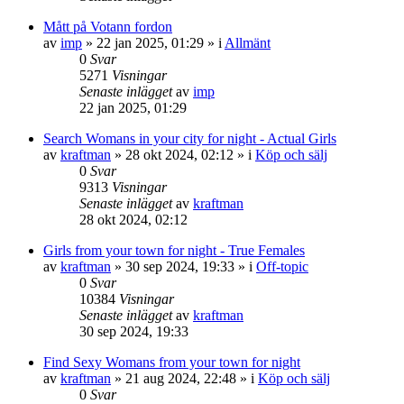
Mått på Votann fordon
av
imp
»
22 jan 2025, 01:29
» i
Allmänt
0
Svar
5271
Visningar
Senaste inlägget
av
imp
22 jan 2025, 01:29
Search Womans in your city for night - Actual Girls
av
kraftman
»
28 okt 2024, 02:12
» i
Köp och sälj
0
Svar
9313
Visningar
Senaste inlägget
av
kraftman
28 okt 2024, 02:12
Girls from your town for night - True Females
av
kraftman
»
30 sep 2024, 19:33
» i
Off-topic
0
Svar
10384
Visningar
Senaste inlägget
av
kraftman
30 sep 2024, 19:33
Find Sexy Womans from your town for night
av
kraftman
»
21 aug 2024, 22:48
» i
Köp och sälj
0
Svar