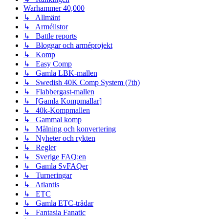
Warhammer 40,000
↳ Allmänt
↳ Armélistor
↳ Battle reports
↳ Bloggar och arméprojekt
↳ Komp
↳ Easy Comp
↳ Gamla LBK-mallen
↳ Swedish 40K Comp System (7th)
↳ Flabbergast-mallen
↳ [Gamla Kompmallar]
↳ 40k-Kompmallen
↳ Gammal komp
↳ Målning och konvertering
↳ Nyheter och rykten
↳ Regler
↳ Sverige FAQ:en
↳ Gamla SvFAQer
↳ Turneringar
↳ Atlantis
↳ ETC
↳ Gamla ETC-trådar
↳ Fantasia Fanatic