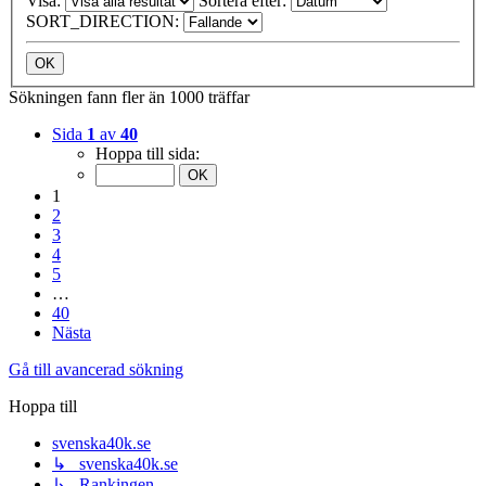
Visa:
Sortera efter:
SORT_DIRECTION:
Sökningen fann fler än 1000 träffar
Sida
1
av
40
Hoppa till sida:
1
2
3
4
5
…
40
Nästa
Gå till avancerad sökning
Hoppa till
svenska40k.se
↳ svenska40k.se
↳ Rankingen