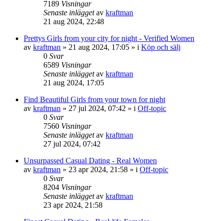
7189
Visningar
Senaste inlägget
av
kraftman
21 aug 2024, 22:48
Prettys Girls from your city for night - Verified Women
av
kraftman
»
21 aug 2024, 17:05
» i
Köp och sälj
0
Svar
6589
Visningar
Senaste inlägget
av
kraftman
21 aug 2024, 17:05
Find Beautiful Girls from your town for night
av
kraftman
»
27 jul 2024, 07:42
» i
Off-topic
0
Svar
7560
Visningar
Senaste inlägget
av
kraftman
27 jul 2024, 07:42
Unsurpassed Сasual Dating - Real Women
av
kraftman
»
23 apr 2024, 21:58
» i
Off-topic
0
Svar
8204
Visningar
Senaste inlägget
av
kraftman
23 apr 2024, 21:58