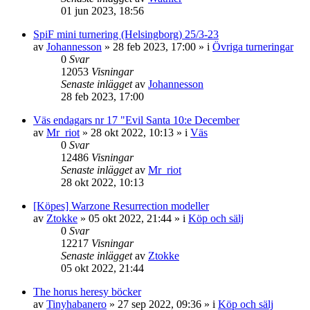
01 jun 2023, 18:56
SpiF mini turnering (Helsingborg) 25/3-23
av
Johannesson
»
28 feb 2023, 17:00
» i
Övriga turneringar
0
Svar
12053
Visningar
Senaste inlägget
av
Johannesson
28 feb 2023, 17:00
Väs endagars nr 17 "Evil Santa 10:e December
av
Mr_riot
»
28 okt 2022, 10:13
» i
Väs
0
Svar
12486
Visningar
Senaste inlägget
av
Mr_riot
28 okt 2022, 10:13
[Köpes] Warzone Resurrection modeller
av
Ztokke
»
05 okt 2022, 21:44
» i
Köp och sälj
0
Svar
12217
Visningar
Senaste inlägget
av
Ztokke
05 okt 2022, 21:44
The horus heresy böcker
av
Tinyhabanero
»
27 sep 2022, 09:36
» i
Köp och sälj