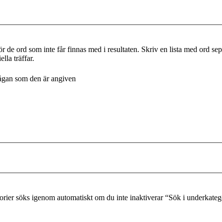
r de ord som inte får finnas med i resultaten. Skriv en lista med ord s
lla träffar.
frågan som den är angiven
gorier söks igenom automatiskt om du inte inaktiverar “Sök i underkateg