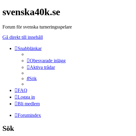
svenska40k.se
Forum för svenska turneringsspelare
Gå direkt till innehåll
Snabblänkar
Obesvarade inlägg
Aktiva trådar
Sök
FAQ
Logga in
Bli medlem
Forumindex
Sök