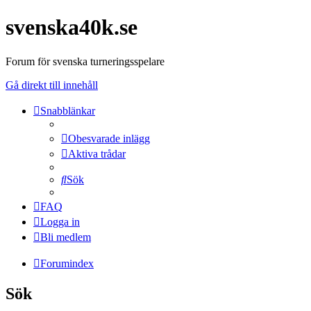
svenska40k.se
Forum för svenska turneringsspelare
Gå direkt till innehåll
Snabblänkar
Obesvarade inlägg
Aktiva trådar
Sök
FAQ
Logga in
Bli medlem
Forumindex
Sök