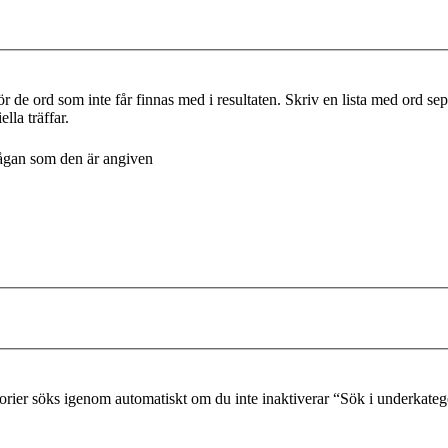
r de ord som inte får finnas med i resultaten. Skriv en lista med ord s
lla träffar.
frågan som den är angiven
gorier söks igenom automatiskt om du inte inaktiverar “Sök i underkateg