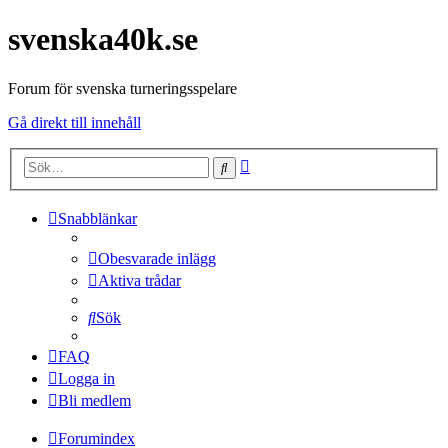
svenska40k.se
Forum för svenska turneringsspelare
Gå direkt till innehåll
Avancerad
Sök
sökning
Snabblänkar
Obesvarade inlägg
Aktiva trådar
Sök
FAQ
Logga in
Bli medlem
Forumindex