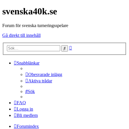
svenska40k.se
Forum för svenska turneringsspelare
Gå direkt till innehåll
Avancerad
Sök
sökning
Snabblänkar
Obesvarade inlägg
Aktiva trådar
Sök
FAQ
Logga in
Bli medlem
Forumindex