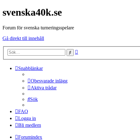
svenska40k.se
Forum för svenska turneringsspelare
Gå direkt till innehåll
Avancerad
Sök
sökning
Snabblänkar
Obesvarade inlägg
Aktiva trådar
Sök
FAQ
Logga in
Bli medlem
Forumindex