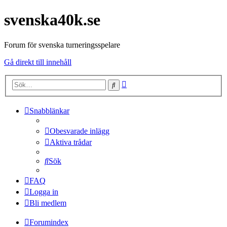
svenska40k.se
Forum för svenska turneringsspelare
Gå direkt till innehåll
Avancerad
Sök
sökning
Snabblänkar
Obesvarade inlägg
Aktiva trådar
Sök
FAQ
Logga in
Bli medlem
Forumindex