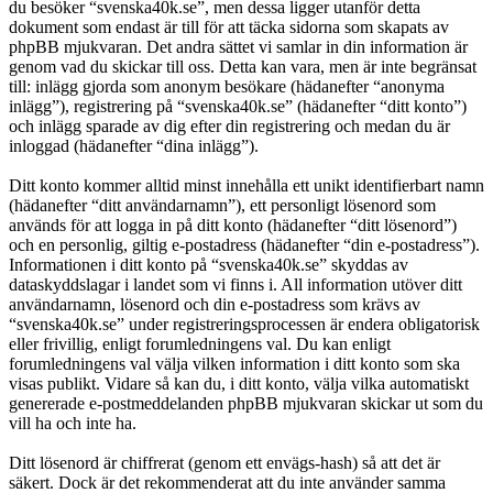
du besöker “svenska40k.se”, men dessa ligger utanför detta
dokument som endast är till för att täcka sidorna som skapats av
phpBB mjukvaran. Det andra sättet vi samlar in din information är
genom vad du skickar till oss. Detta kan vara, men är inte begränsat
till: inlägg gjorda som anonym besökare (hädanefter “anonyma
inlägg”), registrering på “svenska40k.se” (hädanefter “ditt konto”)
och inlägg sparade av dig efter din registrering och medan du är
inloggad (hädanefter “dina inlägg”).
Ditt konto kommer alltid minst innehålla ett unikt identifierbart namn
(hädanefter “ditt användarnamn”), ett personligt lösenord som
används för att logga in på ditt konto (hädanefter “ditt lösenord”)
och en personlig, giltig e-postadress (hädanefter “din e-postadress”).
Informationen i ditt konto på “svenska40k.se” skyddas av
dataskyddslagar i landet som vi finns i. All information utöver ditt
användarnamn, lösenord och din e-postadress som krävs av
“svenska40k.se” under registreringsprocessen är endera obligatorisk
eller frivillig, enligt forumledningens val. Du kan enligt
forumledningens val välja vilken information i ditt konto som ska
visas publikt. Vidare så kan du, i ditt konto, välja vilka automatiskt
genererade e-postmeddelanden phpBB mjukvaran skickar ut som du
vill ha och inte ha.
Ditt lösenord är chiffrerat (genom ett envägs-hash) så att det är
säkert. Dock är det rekommenderat att du inte använder samma