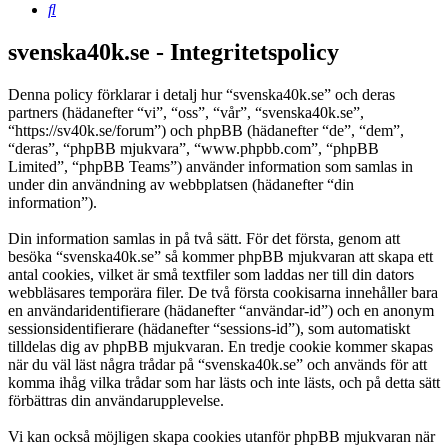
Sök
svenska40k.se - Integritetspolicy
Denna policy förklarar i detalj hur “svenska40k.se” och deras
partners (hädanefter “vi”, “oss”, “vår”, “svenska40k.se”,
“https://sv40k.se/forum”) och phpBB (hädanefter “de”, “dem”,
“deras”, “phpBB mjukvara”, “www.phpbb.com”, “phpBB
Limited”, “phpBB Teams”) använder information som samlas in
under din användning av webbplatsen (hädanefter “din
information”).
Din information samlas in på två sätt. För det första, genom att
besöka “svenska40k.se” så kommer phpBB mjukvaran att skapa ett
antal cookies, vilket är små textfiler som laddas ner till din dators
webbläsares temporära filer. De två första cookisarna innehåller bara
en användaridentifierare (hädanefter “användar-id”) och en anonym
sessionsidentifierare (hädanefter “sessions-id”), som automatiskt
tilldelas dig av phpBB mjukvaran. En tredje cookie kommer skapas
när du väl läst några trådar på “svenska40k.se” och används för att
komma ihåg vilka trådar som har lästs och inte lästs, och på detta sätt
förbättras din användarupplevelse.
Vi kan också möjligen skapa cookies utanför phpBB mjukvaran när