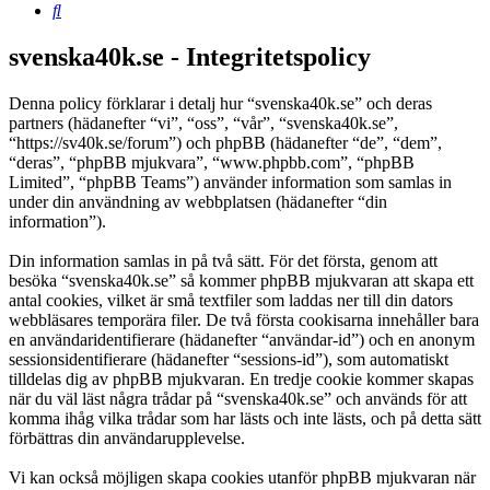
Sök
svenska40k.se - Integritetspolicy
Denna policy förklarar i detalj hur “svenska40k.se” och deras
partners (hädanefter “vi”, “oss”, “vår”, “svenska40k.se”,
“https://sv40k.se/forum”) och phpBB (hädanefter “de”, “dem”,
“deras”, “phpBB mjukvara”, “www.phpbb.com”, “phpBB
Limited”, “phpBB Teams”) använder information som samlas in
under din användning av webbplatsen (hädanefter “din
information”).
Din information samlas in på två sätt. För det första, genom att
besöka “svenska40k.se” så kommer phpBB mjukvaran att skapa ett
antal cookies, vilket är små textfiler som laddas ner till din dators
webbläsares temporära filer. De två första cookisarna innehåller bara
en användaridentifierare (hädanefter “användar-id”) och en anonym
sessionsidentifierare (hädanefter “sessions-id”), som automatiskt
tilldelas dig av phpBB mjukvaran. En tredje cookie kommer skapas
när du väl läst några trådar på “svenska40k.se” och används för att
komma ihåg vilka trådar som har lästs och inte lästs, och på detta sätt
förbättras din användarupplevelse.
Vi kan också möjligen skapa cookies utanför phpBB mjukvaran när