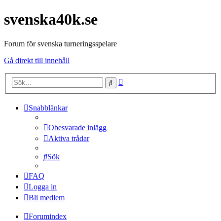
svenska40k.se
Forum för svenska turneringsspelare
Gå direkt till innehåll
Avancerad
Sök
sökning
Snabblänkar
Obesvarade inlägg
Aktiva trådar
Sök
FAQ
Logga in
Bli medlem
Forumindex