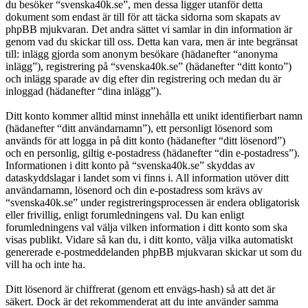
du besöker “svenska40k.se”, men dessa ligger utanför detta
dokument som endast är till för att täcka sidorna som skapats av
phpBB mjukvaran. Det andra sättet vi samlar in din information är
genom vad du skickar till oss. Detta kan vara, men är inte begränsat
till: inlägg gjorda som anonym besökare (hädanefter “anonyma
inlägg”), registrering på “svenska40k.se” (hädanefter “ditt konto”)
och inlägg sparade av dig efter din registrering och medan du är
inloggad (hädanefter “dina inlägg”).
Ditt konto kommer alltid minst innehålla ett unikt identifierbart namn
(hädanefter “ditt användarnamn”), ett personligt lösenord som
används för att logga in på ditt konto (hädanefter “ditt lösenord”)
och en personlig, giltig e-postadress (hädanefter “din e-postadress”).
Informationen i ditt konto på “svenska40k.se” skyddas av
dataskyddslagar i landet som vi finns i. All information utöver ditt
användarnamn, lösenord och din e-postadress som krävs av
“svenska40k.se” under registreringsprocessen är endera obligatorisk
eller frivillig, enligt forumledningens val. Du kan enligt
forumledningens val välja vilken information i ditt konto som ska
visas publikt. Vidare så kan du, i ditt konto, välja vilka automatiskt
genererade e-postmeddelanden phpBB mjukvaran skickar ut som du
vill ha och inte ha.
Ditt lösenord är chiffrerat (genom ett envägs-hash) så att det är
säkert. Dock är det rekommenderat att du inte använder samma