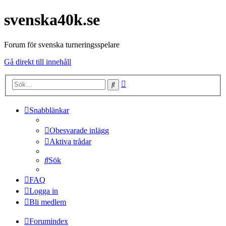
svenska40k.se
Forum för svenska turneringsspelare
Gå direkt till innehåll
Avancerad
Sök
sökning
Snabblänkar
Obesvarade inlägg
Aktiva trådar
Sök
FAQ
Logga in
Bli medlem
Forumindex