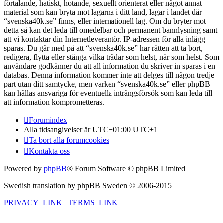
förtalande, hatiskt, hotande, sexuellt orienterat eller något annat
material som kan bryta mot lagarna i ditt land, lagar i landet där
“svenska40k.se” finns, eller internationell lag. Om du bryter mot
detta så kan det leda till omedelbar och permanent bannlysning samt
att vi kontaktar din Internetleverantör. IP-adressen för alla inlägg
sparas. Du går med på att “svenska40k.se” har rätten att ta bort,
redigera, flytta eller stänga vilka trådar som helst, när som helst. Som
användare godkänner du att all information du skriver in sparas i en
databas. Denna information kommer inte att delges till någon tredje
part utan ditt samtycke, men varken “svenska40k.se” eller phpBB
kan hållas ansvariga för eventuella intrångsförsök som kan leda till
att information komprometteras.
Forumindex
Alla tidsangivelser är UTC+01:00 UTC+1
Ta bort alla forumcookies
Kontakta oss
Powered by
phpBB
® Forum Software © phpBB Limited
Swedish translation by phpBB Sweden © 2006-2015
PRIVACY_LINK
|
TERMS_LINK