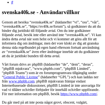
Sök
svenska40k.se - Användarvillkor
Genom att besöka “svenska40k.se” (hädanefter “vi”, “oss”, “vår”,
“svenska40k.se”, “https://sv40k.se/forum”), så godkänner du att du
binder dig juridiskt till följande avtal. Om du inte godkänner
följande avtal, besök inte eller använd inte “svenska40k.se”. Vi kan
ändra detta avtal när som helst och vi kommer att göra allt för att
informera dig om ändringar, men det vore klokt av dig att granska
denna sida regelbundet på egen hand eftersom fortsatt användning
av “svenska40k.se” även efter ändringar innebär att du godkänner
att du är juridiskt bunden till detta avtal.
Vårt forum drivs av phpBB (hädanefter “de”, “dem”, “deras”,
“phpBB mjukvara”, “www.phpbb.com”, “phpBB Limited”,
“phpBB Teams”) som är en forumprogramvara tillgänglig under
“
General Public License
” (hädanefter “GPL”) och kan laddas ner
från
www.phpbb.com
. phpBB mjukvaran främjar endast
Internetbaserade diskussioner, phpBB Limited är inte ansvariga för
vad vi tillåter och/eller förbjuder för innehåll och/eller uppförande.
För mer information om phpBB, besök
https://www.phpbb.com/
.
Du går med på att inte posta något grovt, obscent, vulgärt,