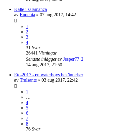
Kalle i salamanca
av
Enochia
»
07 aug 2017, 14:42
1
2
3
4
31
Svar
26441
Visningar
Senaste inlägget
av
Jesper77
14 aug 2017, 21:50
Etc-2017 - en waterboys bekännelser
av
Trulsante
»
03 aug 2017, 22:42
1
…
4
5
6
7
8
76
Svar