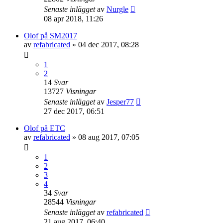
Senaste inlägget
av
Nurgle
08 apr 2018, 11:26
Olof på SM2017
av
refabricated
»
04 dec 2017, 08:28
1
2
14
Svar
13727
Visningar
Senaste inlägget
av
Jesper77
27 dec 2017, 06:51
Olof på ETC
av
refabricated
»
08 aug 2017, 07:05
1
2
3
4
34
Svar
28544
Visningar
Senaste inlägget
av
refabricated
21 aug 2017, 06:40