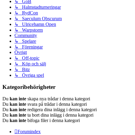
↳ GoB
↳ Halmstadturneringar
↳ RydCon
↳ Saeculum Obscurum
↳ Ulricehamn Open
↳ Warpstorm
Community
↳ Spelare
↳ Föreningar
Övrigt
↳ Off-topic
↳ Köp och sälj
↳ Bitz
↳ Övriga spel
Kategoribehörigheter
Du
kan inte
skapa nya trådar i denna kategori
Du
kan inte
svara på trådar i denna kategori
Du
kan inte
redigera dina inlägg i denna kategori
Du
kan inte
ta bort dina inlägg i denna kategori
Du
kan inte
bifoga filer i denna kategori
Forumindex