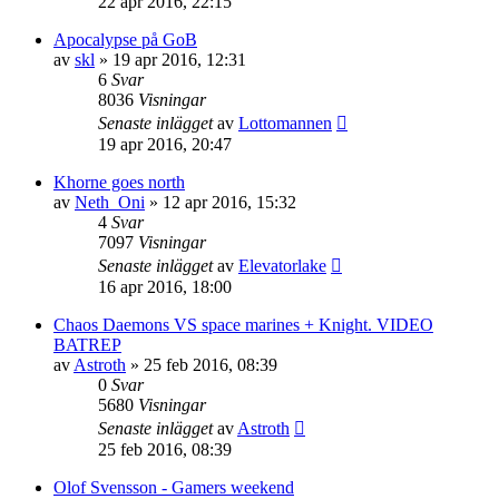
22 apr 2016, 22:15
Apocalypse på GoB
av
skl
»
19 apr 2016, 12:31
6
Svar
8036
Visningar
Senaste inlägget
av
Lottomannen
19 apr 2016, 20:47
Khorne goes north
av
Neth_Oni
»
12 apr 2016, 15:32
4
Svar
7097
Visningar
Senaste inlägget
av
Elevatorlake
16 apr 2016, 18:00
Chaos Daemons VS space marines + Knight. VIDEO
BATREP
av
Astroth
»
25 feb 2016, 08:39
0
Svar
5680
Visningar
Senaste inlägget
av
Astroth
25 feb 2016, 08:39
Olof Svensson - Gamers weekend