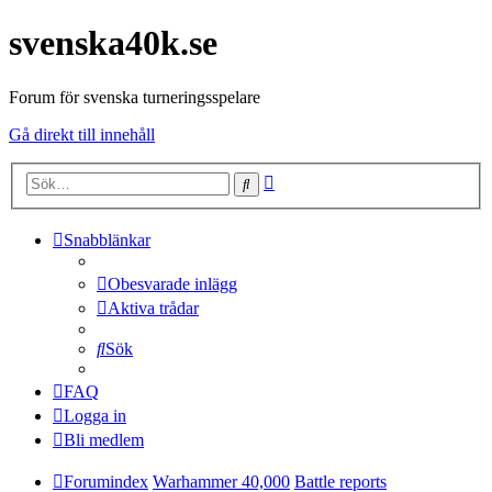
svenska40k.se
Forum för svenska turneringsspelare
Gå direkt till innehåll
Avancerad
Sök
sökning
Snabblänkar
Obesvarade inlägg
Aktiva trådar
Sök
FAQ
Logga in
Bli medlem
Forumindex
Warhammer 40,000
Battle reports