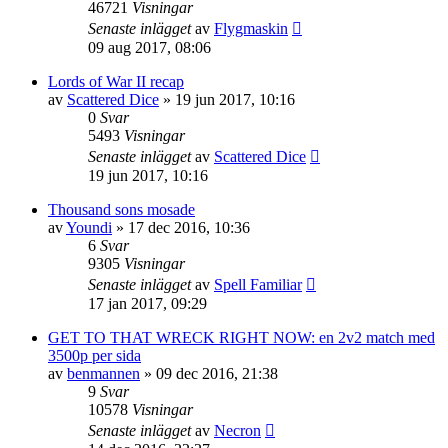
46721
Visningar
Senaste inlägget
av
Flygmaskin
09 aug 2017, 08:06
Lords of War II recap
av
Scattered Dice
»
19 jun 2017, 10:16
0
Svar
5493
Visningar
Senaste inlägget
av
Scattered Dice
19 jun 2017, 10:16
Thousand sons mosade
av
Youndi
»
17 dec 2016, 10:36
6
Svar
9305
Visningar
Senaste inlägget
av
Spell Familiar
17 jan 2017, 09:29
GET TO THAT WRECK RIGHT NOW: en 2v2 match med
3500p per sida
av
benmannen
»
09 dec 2016, 21:38
9
Svar
10578
Visningar
Senaste inlägget
av
Necron