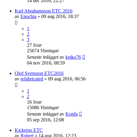
14 dec 2016, 22:27
Karl Abrahamsson ETC 2016
av
Enochia
»
09 aug 2016, 18:37
1
2
3
27
Svar
25674
Visningar
Senaste inlägget
av
keiko76
04 nov 2016, 08:59
Olof Svensson ETC2016
av
refabricated
»
09 aug 2016, 06:56
1
2
16
Svar
15086
Visningar
Senaste inlägget
av
Konfa
05 sep 2016, 12:08
Kickerns ETC
av
Robert
»
14 aug 2016, 12:23