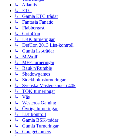
↳ Atlantis
↳ ETC
↳ Gamla ETC-trådar
↳ Fantasia Fanatic
↳ Flabbergast
↳ GothCon
↳ LBK-turneringar
↳ DefCon 2013 List-kontroll
↳ Gamla list-trådar
↳ M-Wolf
↳ MFF-turneringar
↳ Rauk'n'Rumble
↳ Shadowgames
↳ Stockholmsturneringar
↳ Svenska Mästerskapet i 40k
↳ TOK-turneringar
↳ Väs
↳ Westeros Gaming
↳ Övriga turneringar
↳ List-kontroll
↳ Gamla BSK-trådar
↳ Gamla Turneringar
↳ GarageGamers