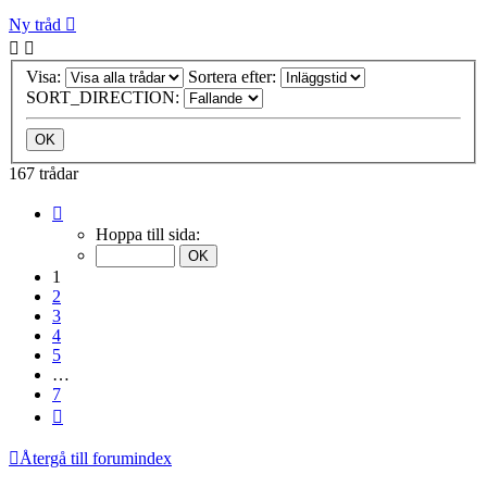
Ny tråd
Visa:
Sortera efter:
SORT_DIRECTION:
167 trådar
Sida
1
Hoppa till sida:
av
7
1
2
3
4
5
…
7
Nästa
Återgå till forumindex