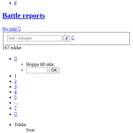
Sök
Battle reports
Ny tråd
Avancerad
Sök
sökning
167 trådar
Sida
1
Hoppa till sida:
av
7
1
2
3
4
5
…
7
Nästa
Trådar
Svar