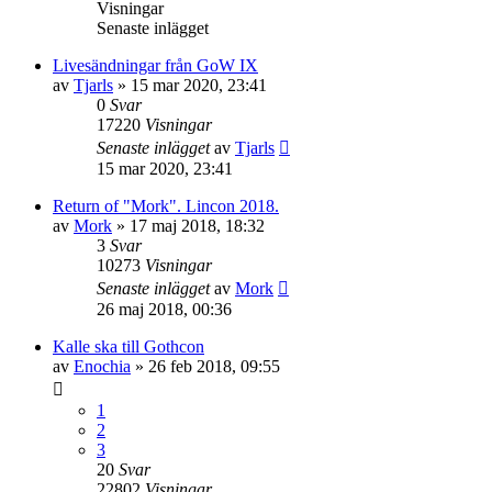
Visningar
Senaste inlägget
Livesändningar från GoW IX
av
Tjarls
»
15 mar 2020, 23:41
0
Svar
17220
Visningar
Senaste inlägget
av
Tjarls
15 mar 2020, 23:41
Return of "Mork". Lincon 2018.
av
Mork
»
17 maj 2018, 18:32
3
Svar
10273
Visningar
Senaste inlägget
av
Mork
26 maj 2018, 00:36
Kalle ska till Gothcon
av
Enochia
»
26 feb 2018, 09:55
1
2
3
20
Svar
22802
Visningar