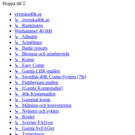
Hoppa till
svenska40k.se
↳ svenska40k.se
↳ Rankingen
Warhammer 40,000
↳ Allmänt
↳ Armélistor
↳ Battle reports
↳ Bloggar och arméprojekt
↳ Komp
↳ Easy Comp
↳ Gamla LBK-mallen
↳ Swedish 40K Comp System (7th)
↳ Flabbergast-mallen
↳ [Gamla Kompmallar]
↳ 40k-Kompmallen
↳ Gammal komp
↳ Målning och konvertering
↳ Nyheter och rykten
↳ Regler
↳ Sverige FAQ:en
↳ Gamla SvFAQer
↳ Turneringar