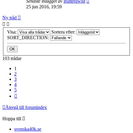
Senaste inlägget
av
Butterqwist
25 jun 2016, 19:59
Ny tråd
Visa:
Sortera efter:
SORT_DIRECTION:
103 trådar
1
2
3
4
5
Nästa
Återgå till forumindex
Hoppa till
svenska40k.se