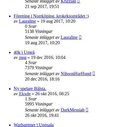
Senaste inlägget
av
Krizzlan
21 sep 2017, 19:51
Förening i Norrköping, krokeksområdet :)
av
Lauraline
»
19 aug 2017, 10:20
0
Svar
5138
Visningar
Senaste inlägget
av
Lauraline
19 aug 2017, 10:20
40k i Umeå
av
msg
»
19 dec 2016, 10:04
4
Svar
7379
Visningar
Senaste inlägget
av
NilssonHarHund
20 dec 2016, 18:16
Ny spelare Bålsta.
av
Ekxde
»
26 okt 2016, 08:25
1
Svar
5995
Visningar
Senaste inlägget
av
DarkMessiah
26 okt 2016, 19:41
Warhammer i Uppsala