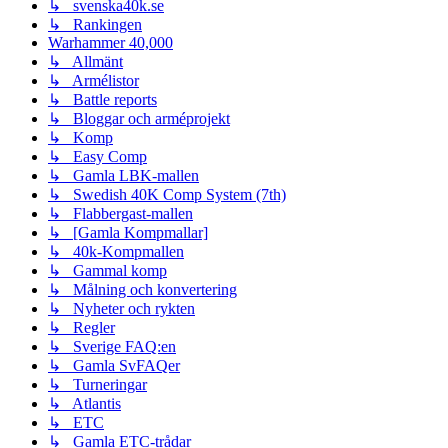
↳ svenska40k.se
↳ Rankingen
Warhammer 40,000
↳ Allmänt
↳ Armélistor
↳ Battle reports
↳ Bloggar och arméprojekt
↳ Komp
↳ Easy Comp
↳ Gamla LBK-mallen
↳ Swedish 40K Comp System (7th)
↳ Flabbergast-mallen
↳ [Gamla Kompmallar]
↳ 40k-Kompmallen
↳ Gammal komp
↳ Målning och konvertering
↳ Nyheter och rykten
↳ Regler
↳ Sverige FAQ:en
↳ Gamla SvFAQer
↳ Turneringar
↳ Atlantis
↳ ETC
↳ Gamla ETC-trådar