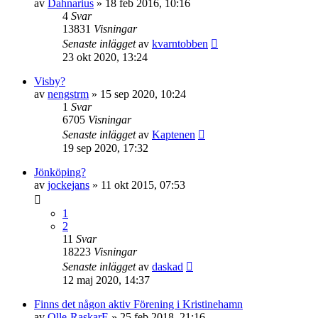
av
Dahnarius
»
18 feb 2016, 10:16
4
Svar
13831
Visningar
Senaste inlägget
av
kvarntobben
23 okt 2020, 13:24
Visby?
av
nengstrm
»
15 sep 2020, 10:24
1
Svar
6705
Visningar
Senaste inlägget
av
Kaptenen
19 sep 2020, 17:32
Jönköping?
av
jockejans
»
11 okt 2015, 07:53
1
2
11
Svar
18223
Visningar
Senaste inlägget
av
daskad
12 maj 2020, 14:37
Finns det någon aktiv Förening i Kristinehamn
av
Olle-RaskarE
»
25 feb 2018, 21:16