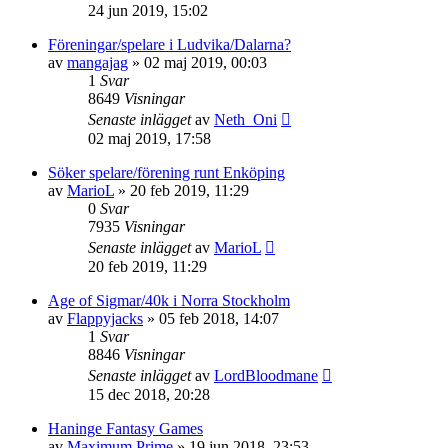
24 jun 2019, 15:02
Föreningar/spelare i Ludvika/Dalarna?
av
mangajag
»
02 maj 2019, 00:03
1
Svar
8649
Visningar
Senaste inlägget
av
Neth_Oni
02 maj 2019, 17:58
Söker spelare/förening runt Enköping
av
MarioL
»
20 feb 2019, 11:29
0
Svar
7935
Visningar
Senaste inlägget
av
MarioL
20 feb 2019, 11:29
Age of Sigmar/40k i Norra Stockholm
av
Flappyjacks
»
05 feb 2018, 14:07
1
Svar
8846
Visningar
Senaste inlägget
av
LordBloodmane
15 dec 2018, 20:28
Haninge Fantasy Games
av
Maximum Prime
»
19 jun 2018, 23:53