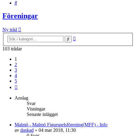
Sök
Föreningar
Ny tråd
Avancerad
Sök
sökning
103 trådar
1
2
3
4
5
Nästa
Anslag
Svar
Visningar
Senaste inlägget
Malmö - Malmö Figurspelsförening(MFF) - Info
av
daskad
»
04 mar 2018, 11:30
0
Svar