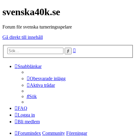
svenska40k.se
Forum för svenska turneringsspelare
Gå direkt till innehåll
Avancerad
Sök
sökning
Snabblänkar
Obesvarade inlägg
Aktiva trådar
Sök
FAQ
Logga in
Bli medlem
Forumindex
Community
Föreningar