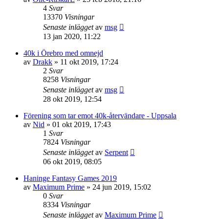
4
Svar
13370
Visningar
Senaste inlägget
av
msg
13 jan 2020, 11:22
40k i Örebro med omnejd
av
Drakk
»
11 okt 2019, 17:24
2
Svar
8258
Visningar
Senaste inlägget
av
msg
28 okt 2019, 12:54
Förening som tar emot 40k-återvändare - Uppsala
av
Nid
»
01 okt 2019, 17:43
1
Svar
7824
Visningar
Senaste inlägget
av
Serpent
06 okt 2019, 08:05
Haninge Fantasy Games 2019
av
Maximum Prime
»
24 jun 2019, 15:02
0
Svar
8334
Visningar
Senaste inlägget
av
Maximum Prime