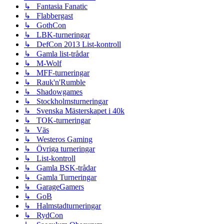
↳ Fantasia Fanatic
↳ Flabbergast
↳ GothCon
↳ LBK-turneringar
↳ DefCon 2013 List-kontroll
↳ Gamla list-trådar
↳ M-Wolf
↳ MFF-turneringar
↳ Rauk'n'Rumble
↳ Shadowgames
↳ Stockholmsturneringar
↳ Svenska Mästerskapet i 40k
↳ TOK-turneringar
↳ Väs
↳ Westeros Gaming
↳ Övriga turneringar
↳ List-kontroll
↳ Gamla BSK-trådar
↳ Gamla Turneringar
↳ GarageGamers
↳ GoB
↳ Halmstadturneringar
↳ RydCon