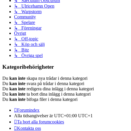
↳ Saeculum Obscurum
↳ Ulricehamn Open
↳ Warpstorm
Community
↳ Spelare
↳ Föreningar
Övrigt
↳ Off-topic
↳ Köp och sälj
↳ Bitz
↳ Övriga spel
Kategoribehörigheter
Du
kan inte
skapa nya trådar i denna kategori
Du
kan inte
svara på trådar i denna kategori
Du
kan inte
redigera dina inlägg i denna kategori
Du
kan inte
ta bort dina inlägg i denna kategori
Du
kan inte
bifoga filer i denna kategori
Forumindex
Alla tidsangivelser är UTC+01:00 UTC+1
Ta bort alla forumcookies
Kontakta oss