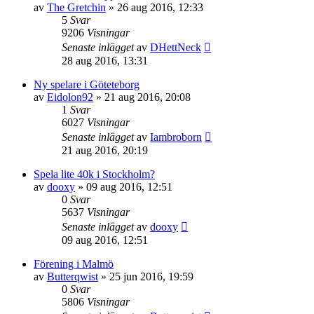
av
The Gretchin
»
26 aug 2016, 12:33
5
Svar
9206
Visningar
Senaste inlägget
av
DHettNeck
28 aug 2016, 13:31
Ny spelare i Göteteborg
av
Eidolon92
»
21 aug 2016, 20:08
1
Svar
6027
Visningar
Senaste inlägget
av
Iambroborn
21 aug 2016, 20:19
Spela lite 40k i Stockholm?
av
dooxy
»
09 aug 2016, 12:51
0
Svar
5637
Visningar
Senaste inlägget
av
dooxy
09 aug 2016, 12:51
Förening i Malmö
av
Butterqwist
»
25 jun 2016, 19:59
0
Svar
5806
Visningar