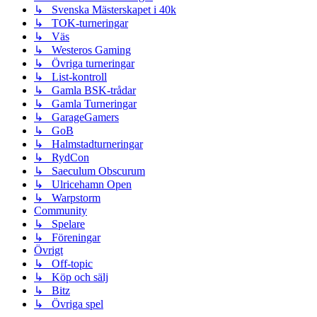
↳ Svenska Mästerskapet i 40k
↳ TOK-turneringar
↳ Väs
↳ Westeros Gaming
↳ Övriga turneringar
↳ List-kontroll
↳ Gamla BSK-trådar
↳ Gamla Turneringar
↳ GarageGamers
↳ GoB
↳ Halmstadturneringar
↳ RydCon
↳ Saeculum Obscurum
↳ Ulricehamn Open
↳ Warpstorm
Community
↳ Spelare
↳ Föreningar
Övrigt
↳ Off-topic
↳ Köp och sälj
↳ Bitz
↳ Övriga spel