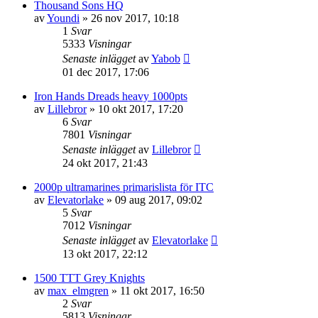
Thousand Sons HQ
av
Youndi
»
26 nov 2017, 10:18
1
Svar
5333
Visningar
Senaste inlägget
av
Yabob
01 dec 2017, 17:06
Iron Hands Dreads heavy 1000pts
av
Lillebror
»
10 okt 2017, 17:20
6
Svar
7801
Visningar
Senaste inlägget
av
Lillebror
24 okt 2017, 21:43
2000p ultramarines primarislista för ITC
av
Elevatorlake
»
09 aug 2017, 09:02
5
Svar
7012
Visningar
Senaste inlägget
av
Elevatorlake
13 okt 2017, 22:12
1500 TTT Grey Knights
av
max_elmgren
»
11 okt 2017, 16:50
2
Svar
5813
Visningar