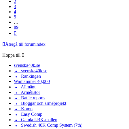
2
3
4
5
…
89
Nästa
Återgå till forumindex
Hoppa till
svenska40k.se
↳ svenska40k.se
↳ Rankingen
Warhammer 40,000
↳ Allmänt
↳ Armélistor
↳ Battle reports
↳ Bloggar och arméprojekt
↳ Komp
↳ Easy Comp
↳ Gamla LBK-mallen
↳ Swedish 40K Comp System (7th)