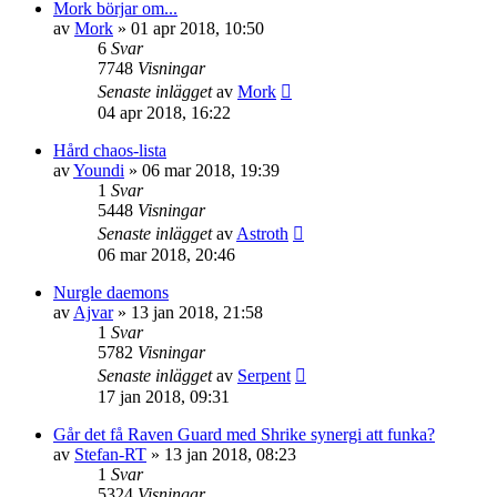
Mork börjar om...
av
Mork
»
01 apr 2018, 10:50
6
Svar
7748
Visningar
Senaste inlägget
av
Mork
04 apr 2018, 16:22
Hård chaos-lista
av
Youndi
»
06 mar 2018, 19:39
1
Svar
5448
Visningar
Senaste inlägget
av
Astroth
06 mar 2018, 20:46
Nurgle daemons
av
Ajvar
»
13 jan 2018, 21:58
1
Svar
5782
Visningar
Senaste inlägget
av
Serpent
17 jan 2018, 09:31
Går det få Raven Guard med Shrike synergi att funka?
av
Stefan-RT
»
13 jan 2018, 08:23
1
Svar
5324
Visningar