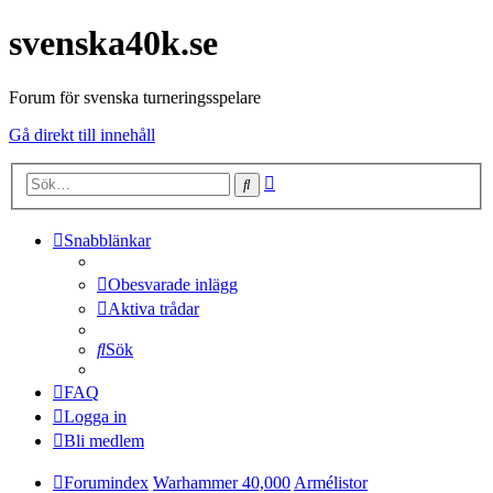
svenska40k.se
Forum för svenska turneringsspelare
Gå direkt till innehåll
Avancerad
Sök
sökning
Snabblänkar
Obesvarade inlägg
Aktiva trådar
Sök
FAQ
Logga in
Bli medlem
Forumindex
Warhammer 40,000
Armélistor