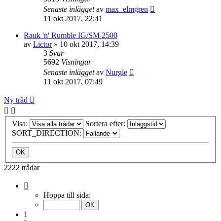
Senaste inlägget
av
max_elmgren
11 okt 2017, 22:41
Rauk 'n' Rumble IG/SM 2500
av
Lictor
»
10 okt 2017, 14:39
3
Svar
5692
Visningar
Senaste inlägget
av
Nurgle
11 okt 2017, 07:49
Ny tråd
Visa:
Sortera efter:
SORT_DIRECTION:
2222 trådar
Sida
1
Hoppa till sida:
av
89
1