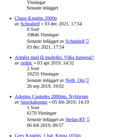
Visningar
Senaste inlägget
Chaos Knights 2000p
av
Schnabelf
»
03 dec 2021, 17:54
0
Svar
19846
Visningar
Senaste inlägget
av
Schnabelf
03 dec 2021, 17:54
Arméer med få modeller. Vilka fungerar?
av
xedric
»
03 apr 2019, 14:32
2
Svar
10255
Visningar
Senaste inlägget
av
Neth_Oni
26 sep 2019, 19:02
Adeptus Custodes 2000pts. Nybörjare
av
Spockahontas
»
05 feb 2019, 14:19
1
Svar
6170
Visningar
Senaste inlägget
av
Stefan-RT
06 feb 2019, 09:57
Grey Knights, 1 bat. Kinna 1650p