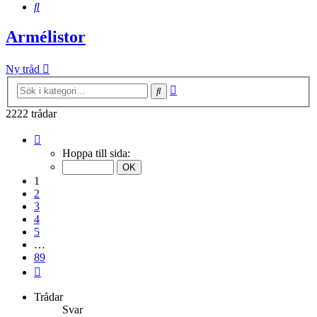
Sök
Armélistor
Ny tråd
Avancerad
Sök
sökning
2222 trådar
Sida
1
Hoppa till sida:
av
89
1
2
3
4
5
…
89
Nästa
Trådar
Svar