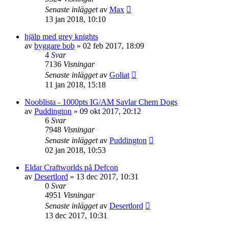
Senaste inlägget
av
Max
13 jan 2018, 10:10
hjälp med grey knights
av
byggare bob
»
02 feb 2017, 18:09
4
Svar
7136
Visningar
Senaste inlägget
av
Goliat
11 jan 2018, 15:18
Nooblista - 1000pts IG/AM Savlar Chem Dogs
av
Puddington
»
09 okt 2017, 20:12
6
Svar
7948
Visningar
Senaste inlägget
av
Puddington
02 jan 2018, 10:53
Eldar Craftworlds på Defcon
av
Desertlord
»
13 dec 2017, 10:31
0
Svar
4951
Visningar
Senaste inlägget
av
Desertlord
13 dec 2017, 10:31