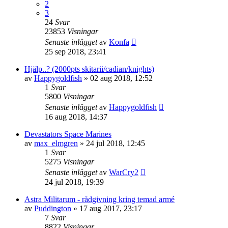
2
3
24
Svar
23853
Visningar
Senaste inlägget
av
Konfa
25 sep 2018, 23:41
Hjälp..? (2000pts skitarii/cadian/knights)
av
Happygoldfish
»
02 aug 2018, 12:52
1
Svar
5800
Visningar
Senaste inlägget
av
Happygoldfish
16 aug 2018, 14:37
Devastators Space Marines
av
max_elmgren
»
24 jul 2018, 12:45
1
Svar
5275
Visningar
Senaste inlägget
av
WarCry2
24 jul 2018, 19:39
Astra Militarum - rådgivning kring temad armé
av
Puddington
»
17 aug 2017, 23:17
7
Svar
8822
Visningar