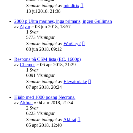
Senaste inlägget
av
mindtrix
13 jul 2018, 21:38
2000 p Ultra marines, inga primaris, ingen Gulliman
av
Ajvar
»
03 jun 2018, 18:57
1
Svar
5773
Visningar
Senaste inlägget
av
WarCry2
08 jun 2018, 09:12
Respons på CSM-lista (EC, 1600p)
av
Chemos
»
06 apr 2018, 21:29
1
Svar
6091
Visningar
Senaste inlägget
av
Elevatorlake
07 apr 2018, 20:24
Hjälp med 1000 poäng Necrons.
av
Akhrat
»
04 apr 2018, 21:34
2
Svar
6223
Visningar
Senaste inlägget
av
Akhrat
05 apr 2018, 12:40