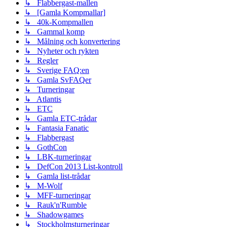
↳ Flabbergast-mallen
↳ [Gamla Kompmallar]
↳ 40k-Kompmallen
↳ Gammal komp
↳ Målning och konvertering
↳ Nyheter och rykten
↳ Regler
↳ Sverige FAQ:en
↳ Gamla SvFAQer
↳ Turneringar
↳ Atlantis
↳ ETC
↳ Gamla ETC-trådar
↳ Fantasia Fanatic
↳ Flabbergast
↳ GothCon
↳ LBK-turneringar
↳ DefCon 2013 List-kontroll
↳ Gamla list-trådar
↳ M-Wolf
↳ MFF-turneringar
↳ Rauk'n'Rumble
↳ Shadowgames
↳ Stockholmsturneringar