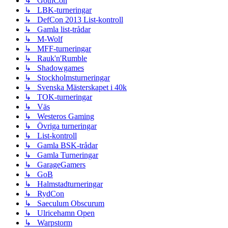
↳ GothCon
↳ LBK-turneringar
↳ DefCon 2013 List-kontroll
↳ Gamla list-trådar
↳ M-Wolf
↳ MFF-turneringar
↳ Rauk'n'Rumble
↳ Shadowgames
↳ Stockholmsturneringar
↳ Svenska Mästerskapet i 40k
↳ TOK-turneringar
↳ Väs
↳ Westeros Gaming
↳ Övriga turneringar
↳ List-kontroll
↳ Gamla BSK-trådar
↳ Gamla Turneringar
↳ GarageGamers
↳ GoB
↳ Halmstadturneringar
↳ RydCon
↳ Saeculum Obscurum
↳ Ulricehamn Open
↳ Warpstorm