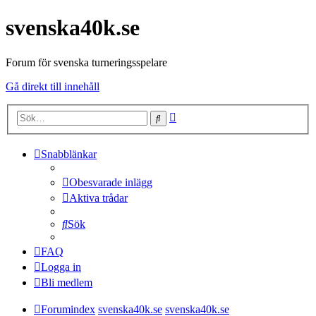
svenska40k.se
Forum för svenska turneringsspelare
Gå direkt till innehåll
Avancerad
Sök
sökning
Snabblänkar
Obesvarade inlägg
Aktiva trådar
Sök
FAQ
Logga in
Bli medlem
Forumindex
svenska40k.se
svenska40k.se