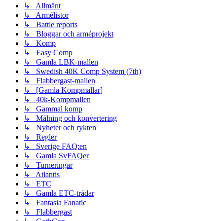
↳ Allmänt
↳ Armélistor
↳ Battle reports
↳ Bloggar och arméprojekt
↳ Komp
↳ Easy Comp
↳ Gamla LBK-mallen
↳ Swedish 40K Comp System (7th)
↳ Flabbergast-mallen
↳ [Gamla Kompmallar]
↳ 40k-Kompmallen
↳ Gammal komp
↳ Målning och konvertering
↳ Nyheter och rykten
↳ Regler
↳ Sverige FAQ:en
↳ Gamla SvFAQer
↳ Turneringar
↳ Atlantis
↳ ETC
↳ Gamla ETC-trådar
↳ Fantasia Fanatic
↳ Flabbergast