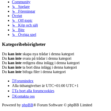
Community
↳ Spelare
↳ Föreningar
Övrigt
↳ Off-topic
↳ Köp och sälj
↳ Bitz
↳ Övriga spel
Kategoribehörigheter
Du
kan inte
skapa nya trådar i denna kategori
Du
kan inte
svara på trådar i denna kategori
Du
kan inte
redigera dina inlägg i denna kategori
Du
kan inte
ta bort dina inlägg i denna kategori
Du
kan inte
bifoga filer i denna kategori
Forumindex
Alla tidsangivelser är UTC+01:00 UTC+1
Ta bort alla forumcookies
Kontakta oss
Powered by
phpBB
® Forum Software © phpBB Limited