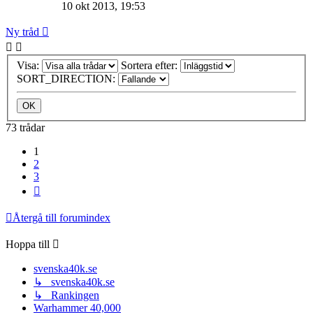
10 okt 2013, 19:53
Ny tråd
Visa:
Sortera efter:
SORT_DIRECTION:
73 trådar
1
2
3
Nästa
Återgå till forumindex
Hoppa till
svenska40k.se
↳ svenska40k.se
↳ Rankingen
Warhammer 40,000