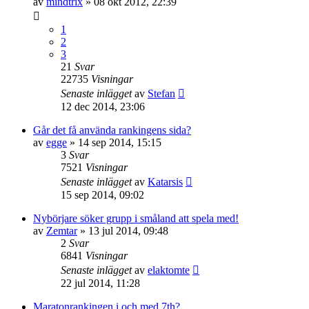
av
mindtrix
»
08 okt 2012, 22:39
1
2
3
21
Svar
22735
Visningar
Senaste inlägget
av
Stefan
12 dec 2014, 23:06
Går det få använda rankingens sida?
av
egge
»
14 sep 2014, 15:15
3
Svar
7521
Visningar
Senaste inlägget
av
Katarsis
15 sep 2014, 09:02
Nybörjare söker grupp i småland att spela med!
av
Zemtar
»
13 jul 2014, 09:48
2
Svar
6841
Visningar
Senaste inlägget
av
elaktomte
22 jul 2014, 11:28
Maratonrankingen i och med 7th?