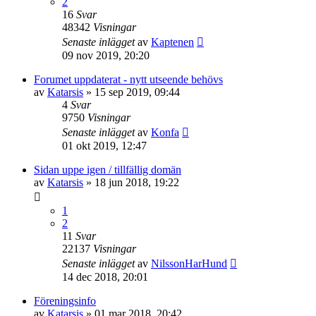
2
16
Svar
48342
Visningar
Senaste inlägget
av
Kaptenen
09 nov 2019, 20:20
Forumet uppdaterat - nytt utseende behövs
av
Katarsis
»
15 sep 2019, 09:44
4
Svar
9750
Visningar
Senaste inlägget
av
Konfa
01 okt 2019, 12:47
Sidan uppe igen / tillfällig domän
av
Katarsis
»
18 jun 2018, 19:22
1
2
11
Svar
22137
Visningar
Senaste inlägget
av
NilssonHarHund
14 dec 2018, 20:01
Föreningsinfo
av
Katarsis
»
01 mar 2018, 20:42