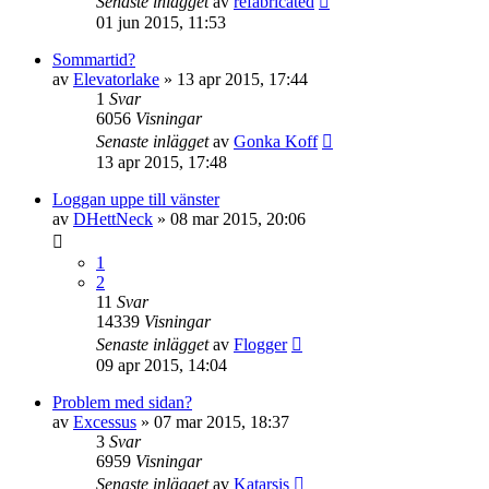
Senaste inlägget
av
refabricated
01 jun 2015, 11:53
Sommartid?
av
Elevatorlake
»
13 apr 2015, 17:44
1
Svar
6056
Visningar
Senaste inlägget
av
Gonka Koff
13 apr 2015, 17:48
Loggan uppe till vänster
av
DHettNeck
»
08 mar 2015, 20:06
1
2
11
Svar
14339
Visningar
Senaste inlägget
av
Flogger
09 apr 2015, 14:04
Problem med sidan?
av
Excessus
»
07 mar 2015, 18:37
3
Svar
6959
Visningar
Senaste inlägget
av
Katarsis