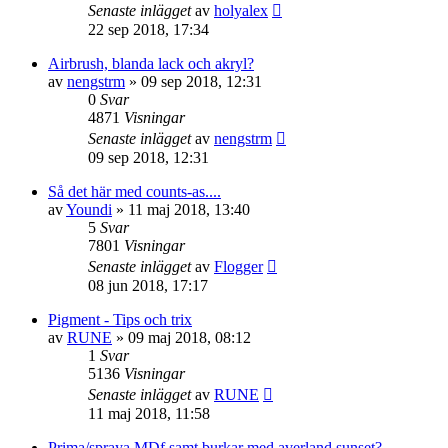
Senaste inlägget
av
holyalex
22 sep 2018, 17:34
Airbrush, blanda lack och akryl?
av
nengstrm
»
09 sep 2018, 12:31
0
Svar
4871
Visningar
Senaste inlägget
av
nengstrm
09 sep 2018, 12:31
Så det här med counts-as....
av
Youndi
»
11 maj 2018, 13:40
5
Svar
7801
Visningar
Senaste inlägget
av
Flogger
08 jun 2018, 17:17
Pigment - Tips och trix
av
RUNE
»
09 maj 2018, 08:12
1
Svar
5136
Visningar
Senaste inlägget
av
RUNE
11 maj 2018, 11:58
Prima/spraya MDf samt burkar med averland sunset?