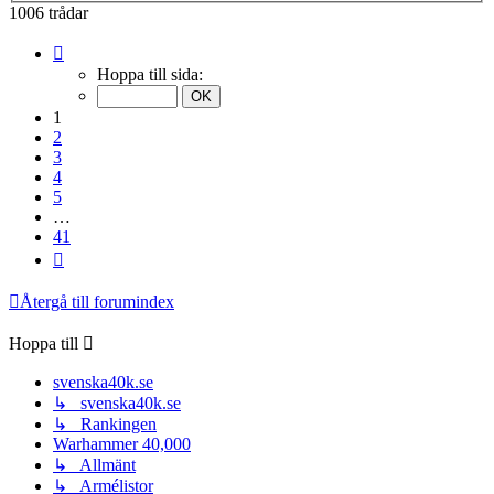
1006 trådar
Sida
1
Hoppa till sida:
av
41
1
2
3
4
5
…
41
Nästa
Återgå till forumindex
Hoppa till
svenska40k.se
↳ svenska40k.se
↳ Rankingen
Warhammer 40,000
↳ Allmänt
↳ Armélistor