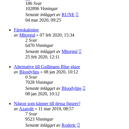
186
Svar
102896
Visningar
Senaste inlägget
av
RUNE
04 mar 2020, 09:25
Färgskakning
av
Mhorgul
»
07 feb 2020, 15:34
2
Svar
6470
Visningar
Senaste inlägget
av
Mhorgul
25 feb 2020, 12:11
Alternative till Gullimans Blue glaze
av
Bloodylips
»
08 jan 2020, 10:12
0
Svar
7028
Visningar
Senaste inlägget
av
Bloodylips
08 jan 2020, 10:12
Någon som känner till dessa figurer?
av
Azaroth
»
11 mar 2019, 08:57
7
Svar
9523
Visningar
Senaste inlägget
av
Roderic