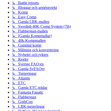
↳ Battle reports
↳ Bloggar och arméprojekt
↳ Komp
↳ Easy Comp
↳ Gamla LBK-mallen
↳ Swedish 40K Comp System (7th)
↳ Flabbergast-mallen
↳ [Gamla Kompmallar]
↳ 40k-Kompmallen
↳ Gammal komp
↳ Målning och konvertering
↳ Nyheter och rykten
↳ Regler
↳ Sverige FAQ:en
↳ Gamla SvFAQer
↳ Turneringar
↳ Atlantis
↳ ETC
↳ Gamla ETC-trådar
↳ Fantasia Fanatic
↳ Flabbergast
↳ GothCon
↳ LBK-turneringar