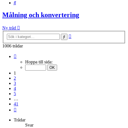
Sök
Målning och konvertering
Ny tråd
Avancerad
Sök
sökning
1006 trådar
Sida
1
Hoppa till sida:
av
41
1
2
3
4
5
…
41
Nästa
Trådar
Svar