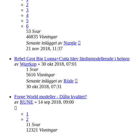
2
3
4
5
6
53
Svar
46835
Visningar
Senaste inlägget
av
Nurgle
21 nov 2018, 11:37
Rebel Grot Big Lugga+Cutta blev färdigmodellerade i helgen
av
Wurrkop
»
30 okt 2018, 07:01
1
Svar
5616
Visningar
Senaste inlägget
av
Röde
30 okt 2018, 07:31
Forge World modeller - Dålig kvalitet?
av
RUNE
»
14 sep 2018, 09:00
1
2
11
Svar
12321
Visningar