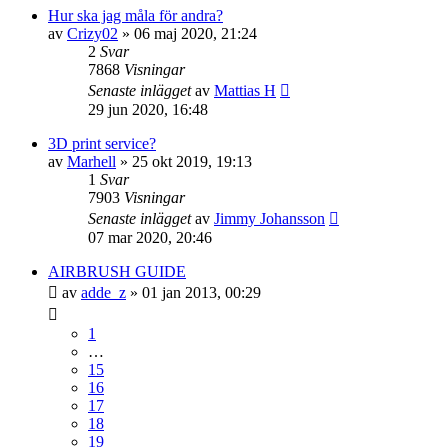
Hur ska jag måla för andra?
av
Crizy02
»
06 maj 2020, 21:24
2
Svar
7868
Visningar
Senaste inlägget
av
Mattias H
29 jun 2020, 16:48
3D print service?
av
Marhell
»
25 okt 2019, 19:13
1
Svar
7903
Visningar
Senaste inlägget
av
Jimmy Johansson
07 mar 2020, 20:46
AIRBRUSH GUIDE
av
adde_z
»
01 jan 2013, 00:29
1
…
15
16
17
18
19