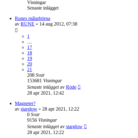
Visningar
Senaste inlägget
Runes målarhörna
av
RUNE
»
14 aug 2012, 07:38
1
…
17
18
19
20
21
208
Svar
153681
Visningar
Senaste inlägget
av
Röde
28 apr 2021, 12:42
Magneter?
av
starglow
»
28 apr 2021, 12:22
0
Svar
9156
Visningar
Senaste inlägget
av
starglow
28 apr 2021, 12:22