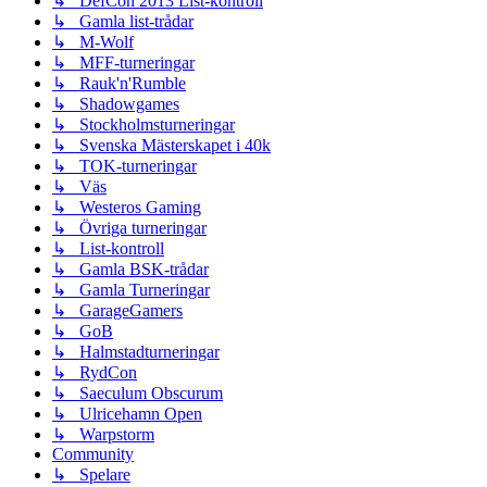
↳ DefCon 2013 List-kontroll
↳ Gamla list-trådar
↳ M-Wolf
↳ MFF-turneringar
↳ Rauk'n'Rumble
↳ Shadowgames
↳ Stockholmsturneringar
↳ Svenska Mästerskapet i 40k
↳ TOK-turneringar
↳ Väs
↳ Westeros Gaming
↳ Övriga turneringar
↳ List-kontroll
↳ Gamla BSK-trådar
↳ Gamla Turneringar
↳ GarageGamers
↳ GoB
↳ Halmstadturneringar
↳ RydCon
↳ Saeculum Obscurum
↳ Ulricehamn Open
↳ Warpstorm
Community
↳ Spelare