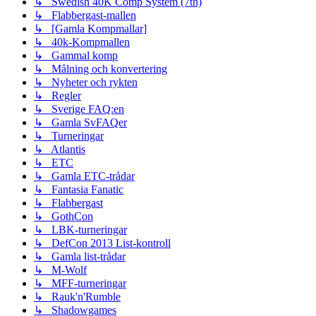
↳ Swedish 40K Comp System (7th)
↳ Flabbergast-mallen
↳ [Gamla Kompmallar]
↳ 40k-Kompmallen
↳ Gammal komp
↳ Målning och konvertering
↳ Nyheter och rykten
↳ Regler
↳ Sverige FAQ:en
↳ Gamla SvFAQer
↳ Turneringar
↳ Atlantis
↳ ETC
↳ Gamla ETC-trådar
↳ Fantasia Fanatic
↳ Flabbergast
↳ GothCon
↳ LBK-turneringar
↳ DefCon 2013 List-kontroll
↳ Gamla list-trådar
↳ M-Wolf
↳ MFF-turneringar
↳ Rauk'n'Rumble
↳ Shadowgames