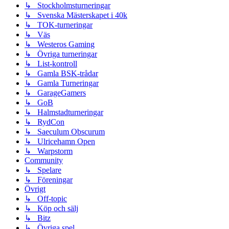
↳ Stockholmsturneringar
↳ Svenska Mästerskapet i 40k
↳ TOK-turneringar
↳ Väs
↳ Westeros Gaming
↳ Övriga turneringar
↳ List-kontroll
↳ Gamla BSK-trådar
↳ Gamla Turneringar
↳ GarageGamers
↳ GoB
↳ Halmstadturneringar
↳ RydCon
↳ Saeculum Obscurum
↳ Ulricehamn Open
↳ Warpstorm
Community
↳ Spelare
↳ Föreningar
Övrigt
↳ Off-topic
↳ Köp och sälj
↳ Bitz
↳ Övriga spel