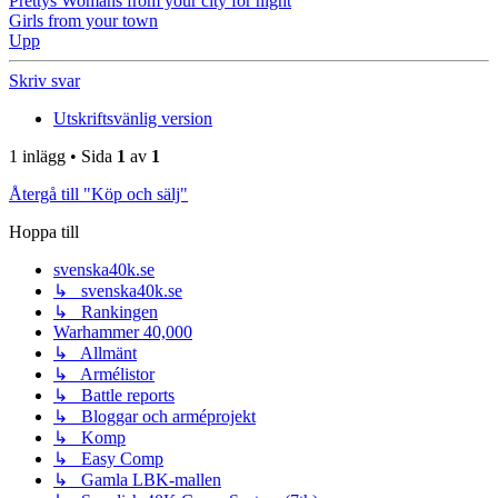
Prettys Womans from your city for night
Girls from your town
Upp
Skriv svar
Utskriftsvänlig version
1 inlägg • Sida
1
av
1
Återgå till "Köp och sälj"
Hoppa till
svenska40k.se
↳ svenska40k.se
↳ Rankingen
Warhammer 40,000
↳ Allmänt
↳ Armélistor
↳ Battle reports
↳ Bloggar och arméprojekt
↳ Komp
↳ Easy Comp
↳ Gamla LBK-mallen