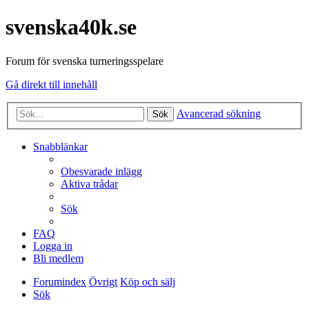
svenska40k.se
Forum för svenska turneringsspelare
Gå direkt till innehåll
Avancerad sökning
Sök
Snabblänkar
Obesvarade inlägg
Aktiva trådar
Sök
FAQ
Logga in
Bli medlem
Forumindex
Övrigt
Köp och sälj
Sök