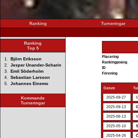
Ranking
Turneringar
Ranking
Top 5
Placering
1.
Björn Eriksson
Rankingpoäng
2.
Jesper Unander-Scharin
ID
3.
Emil Söderholm
Förening
4.
Sebastian Larsson
5.
Johannes Einemo
Datum
Tu
2025-09-27
G
Kommande
Turneringar
2025-09-13
G
2025-06-13
V
2025-05-10
S
2025-04-26
Ö