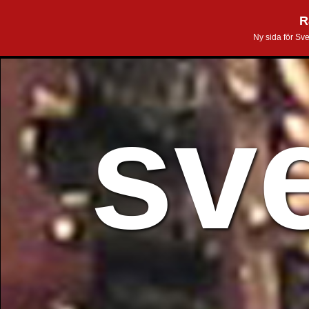
R
Ny sida för Sv
sv