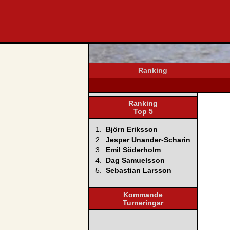
svenska4
Ranking
Ranking
Top 5
1.
Björn Eriksson
2.
Jesper Unander-Scharin
3.
Emil Söderholm
4.
Dag Samuelsson
5.
Sebastian Larsson
Kommande
Turneringar