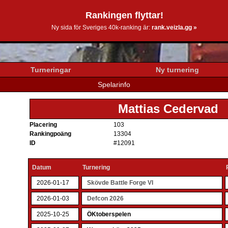
Rankingen flyttar!
0k.se
Ny sida för Sveriges 40k-ranking är:
rank.veizla.gg »
Turneringar
Ny turnering
Spelarinfo
Mattias Cedervad
Placering
103
Rankingpoäng
13304
ID
#12091
Datum
Turnering
2026-01-17
Skövde Battle Forge VI
2026-01-03
Defcon 2026
2025-10-25
ÖKtoberspelen