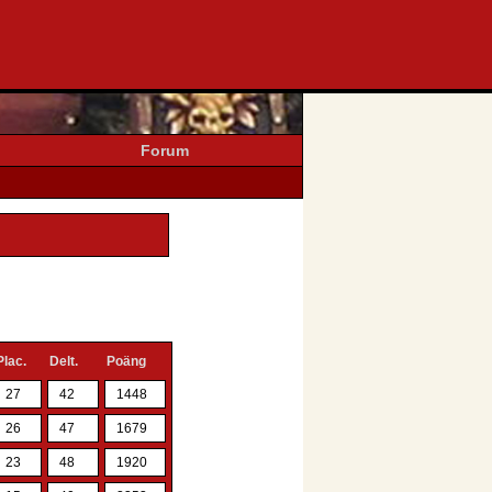
Forum
Plac.
Delt.
Poäng
27
42
1448
26
47
1679
23
48
1920