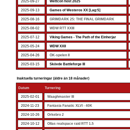
2025-09-27
Wettcon höst 2025
2025-09-13
Games of Westeros XX [Lag:5]
2025-08-16
GRIMDARK 25: THE FINAL GRIMDARK
2025-08-02
WDW RTT XXIII
2025-07-12
Viking Games - The Path of the Einherjar
2025-05-24
WDW XXII
2025-04-26
ÖK-spelen II
2025-03-15
Skövde Battleforge III
Inaktuella turneringar (äldre än 18 månader)
Datum
Turnering
2025-02-01
Waaghmaster III
2024-11-23
Fantasia Fanatic XLVI - 40K
2024-10-26
Orkebro 2
2024-10-12
Ollas realspace raid RTT 1.5