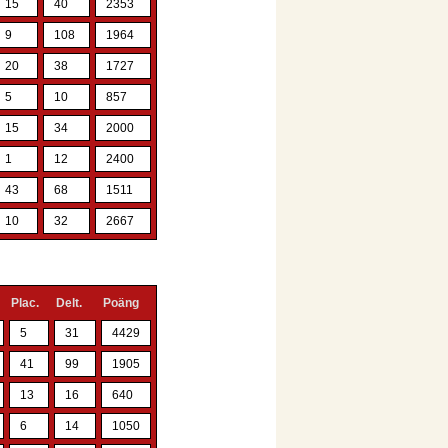
15
40
2353
9
108
1964
20
38
1727
5
10
857
15
34
2000
1
12
2400
43
68
1511
10
32
2667
Plac.
Delt.
Poäng
5
31
4429
41
99
1905
13
16
640
6
14
1050