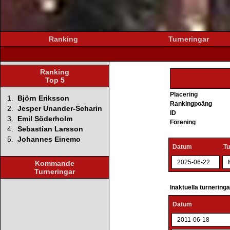
Ranking
Turneringar
Ranking
Top 5
Placering
1.
Björn Eriksson
Rankingpoäng
2.
Jesper Unander-Scharin
ID
3.
Emil Söderholm
Förening
4.
Sebastian Larsson
5.
Johannes Einemo
Datum
Tu
2025-06-22
Kommande
Turneringar
Inaktuella turnering
Datum
2011-06-18