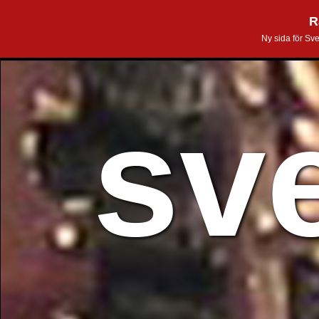
R
Ny sida för Sv
sv