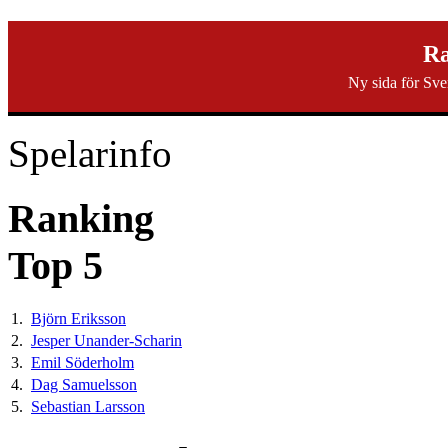
svenska40k.se
Ra
Ny sida för Sve
Ranking
Turneringar
Ny turnering
Forum
Spelarinfo
Ranking
Top 5
1.
Björn Eriksson
2.
Jesper Unander-Scharin
3.
Emil Söderholm
4.
Dag Samuelsson
5.
Sebastian Larsson