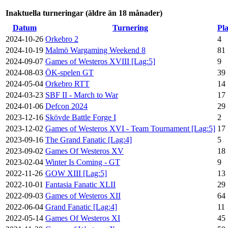
Inaktuella turneringar (äldre än 18 månader)
Datum
Turnering
Pla
2024-10-26
Orkebro 2
4
2024-10-19
Malmö Wargaming Weekend 8
81
2024-09-07
Games of Westeros XVIII [Lag:5]
9
2024-08-03
ÖK-spelen GT
39
2024-05-04
Orkebro RTT
14
2024-03-23
SBF II - March to War
17
2024-01-06
Defcon 2024
29
2023-12-16
Skövde Battle Forge I
2
2023-12-02
Games of Westeros XVI - Team Tournament [Lag:5]
17
2023-09-16
The Grand Fanatic [Lag:4]
5
2023-09-02
Games Of Westeros XV
18
2023-02-04
Winter Is Coming - GT
9
2022-11-26
GOW XIII [Lag:5]
13
2022-10-01
Fantasia Fanatic XLII
29
2022-09-03
Games of Westeros XII
64
2022-06-04
Grand Fanatic [Lag:4]
11
2022-05-14
Games Of Westeros XI
45