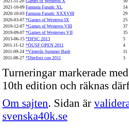
2021-11-20
Games of Westeros X
50
2021-10-09
Fantasia Fanatic XL
14
2020-10-03
Fantasia Fanatic XXXVIII
29
2020-03-07
*Games of Westeros IX
25
2019-12-07
*Games of Westeros VIII
37
2019-09-07
*Games of Westeroes VII
35
2013-06-15
*DFSC 2013
5
2011-11-12
*ÖUSF OPEN 2011
4
2011-09-24
*Västerås Summer Bash
11
2011-08-27
*Direforz cup 2011
3
Turneringar markerade med en
10th edition och räknas därf
Om sajten
. Sidan är
valider
svenska40k.se