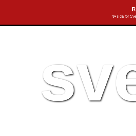
R
Ny sida för Sv
sv