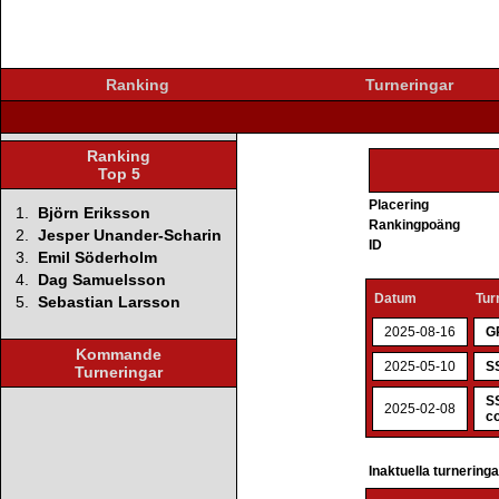
Ranking
Turneringar
Ranking
Top 5
Placering
1.
Björn Eriksson
Rankingpoäng
2.
Jesper Unander-Scharin
ID
3.
Emil Söderholm
4.
Dag Samuelsson
Datum
Tur
5.
Sebastian Larsson
2025-08-16
G
Kommande
2025-05-10
SS
Turneringar
SS
2025-02-08
co
Inaktuella turnering