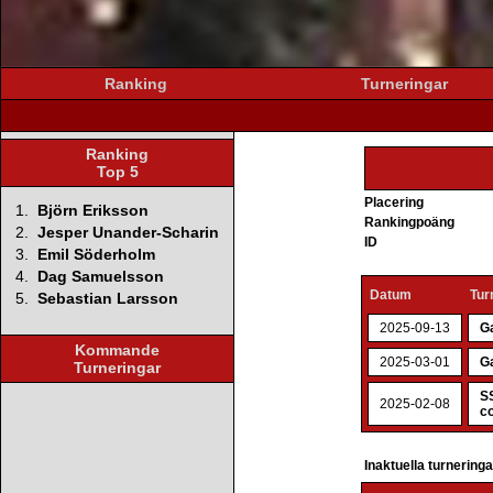
Ranking
Turneringar
Ranking
Top 5
Placering
1.
Björn Eriksson
Rankingpoäng
2.
Jesper Unander-Scharin
ID
3.
Emil Söderholm
4.
Dag Samuelsson
Datum
Tur
5.
Sebastian Larsson
2025-09-13
G
Kommande
2025-03-01
G
Turneringar
SS
2025-02-08
co
Inaktuella turnering