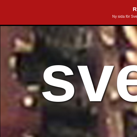
R
Ny sida för Sv
sv