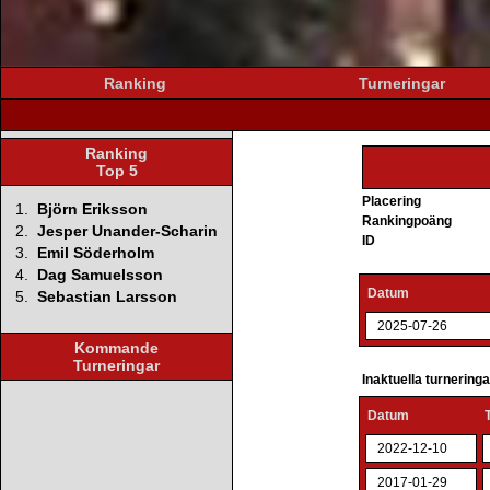
Ranking
Turneringar
Ranking
Top 5
Placering
1.
Björn Eriksson
Rankingpoäng
2.
Jesper Unander-Scharin
ID
3.
Emil Söderholm
4.
Dag Samuelsson
Datum
5.
Sebastian Larsson
2025-07-26
Kommande
Turneringar
Inaktuella turnering
Datum
2022-12-10
2017-01-29