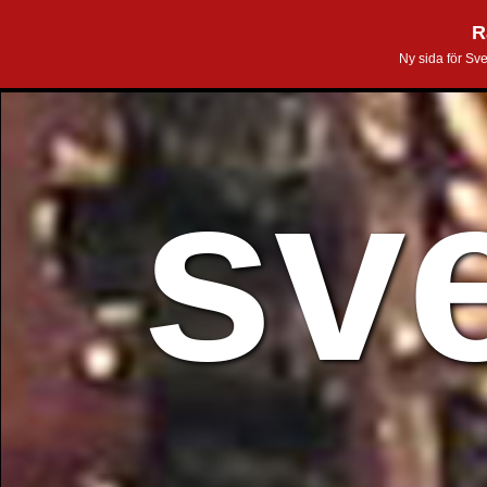
R
Ny sida för Sv
sv