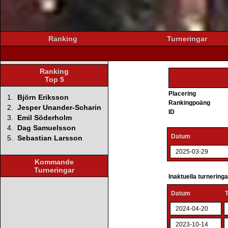
Ranking
Turneringar
Ranking
Top 5
Placering
1.
Björn Eriksson
Rankingpoäng
2.
Jesper Unander-Scharin
ID
3.
Emil Söderholm
4.
Dag Samuelsson
Datum
5.
Sebastian Larsson
2025-03-29
Kommande
Turneringar
Inaktuella turnering
Datum
2024-04-20
2023-10-14