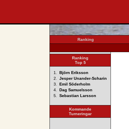
svenska4
Ranking
Ranking
Top 5
1.
Björn Eriksson
2.
Jesper Unander-Scharin
3.
Emil Söderholm
4.
Dag Samuelsson
5.
Sebastian Larsson
Kommande
Turneringar