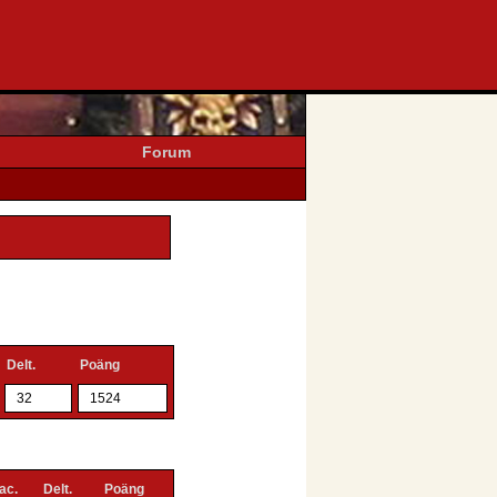
Forum
Delt.
Poäng
32
1524
ac.
Delt.
Poäng