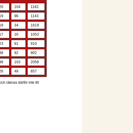
20
104
1182
19
96
1143
19
34
1619
17
20
1053
23
91
910
88
92
902
38
103
2058
26
48
857
ch räknas därför inte till