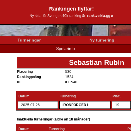
Rankingen flyttar!
0k.se
Ny sida för Sveriges 40k-ranking är:
rank.veizla.gg »
Turneringar
Ny turnering
Spelarinfo
Sebastian Rubin
Placering
530
Rankingpoäng
1524
ID
#11546
Datum
Turnering
Plac.
2025-07-26
IRONFORGED I
19
Inaktuella turneringar (äldre än 18 månader)
Datum
Turnering
Pl