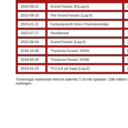
2024-09-22
Grand Fanatic III [Lag:4]
2023-09-16
The Grand Fanatic [Lag:4]
2023-01-21
Fantasianorth Store Championships
2022-07-17
Steelbound
2022-06-04
Grand Fanatic [Lag:4]
2018-10-06
*Fantasia Fanatic XXXIV
2018-05-05
*Fantasia Fanatic XXXIII
2015-01-25
*F.U.S.K på Saga [Lag:2]
Turneringar markerade med en asterisk (*) är inte spelade i 10th edition o
rankingen.