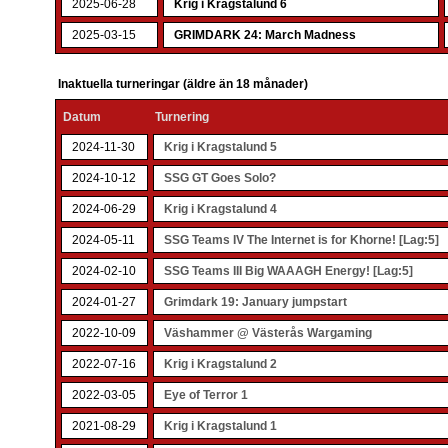
2025-06-28
Krig i Kragstalund 6
2025-03-15
GRIMDARK 24: March Madness
Inaktuella turneringar (äldre än 18 månader)
Datum
Turnering
2024-11-30
Krig i Kragstalund 5
2024-10-12
SSG GT Goes Solo?
2024-06-29
Krig i Kragstalund 4
2024-05-11
SSG Teams IV The Internet is for Khorne! [Lag:5]
2024-02-10
SSG Teams III Big WAAAGH Energy! [Lag:5]
2024-01-27
Grimdark 19: January jumpstart
2022-10-09
Väshammer @ Västerås Wargaming
2022-07-16
Krig i Kragstalund 2
2022-03-05
Eye of Terror 1
2021-08-29
Krig i Kragstalund 1