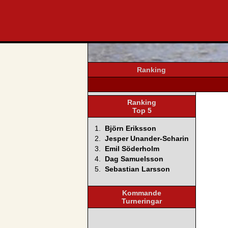
svenska4
Ranking
Ranking
Top 5
1.
Björn Eriksson
2.
Jesper Unander-Scharin
3.
Emil Söderholm
4.
Dag Samuelsson
5.
Sebastian Larsson
Kommande
Turneringar