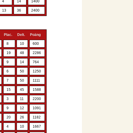
4
14
1400
13
36
2400
Plac.
Delt.
Poäng
8
10
600
19
48
2286
9
14
764
6
50
1250
7
50
1111
15
45
1588
3
11
2200
9
12
1091
20
26
1182
4
10
1667