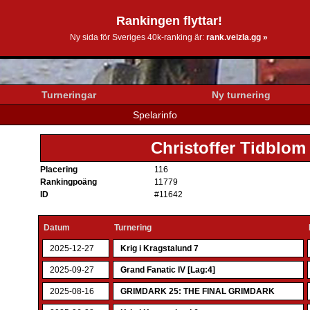
Rankingen flyttar!
0k.se
Ny sida för Sveriges 40k-ranking är:
rank.veizla.gg »
Turneringar
Ny turnering
Spelarinfo
Christoffer Tidblom
Placering
116
Rankingpoäng
11779
ID
#11642
Datum
Turnering
2025-12-27
Krig i Kragstalund 7
2025-09-27
Grand Fanatic IV [Lag:4]
2025-08-16
GRIMDARK 25: THE FINAL GRIMDARK