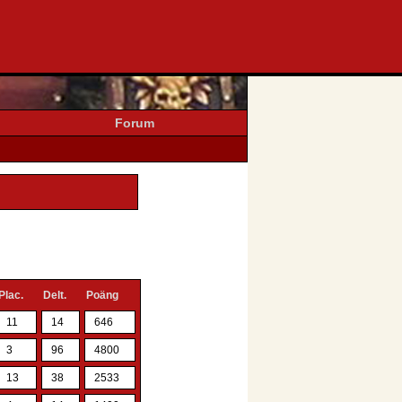
Forum
Plac.
Delt.
Poäng
11
14
646
3
96
4800
13
38
2533