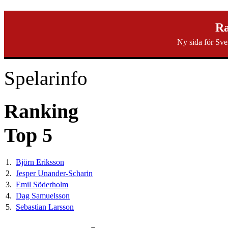
svenska40k.se
Ra
Ny sida för Sve
Ranking
Turneringar
Ny turnering
Forum
Spelarinfo
Ranking
Top 5
1.
Björn Eriksson
2.
Jesper Unander-Scharin
3.
Emil Söderholm
4.
Dag Samuelsson
5.
Sebastian Larsson