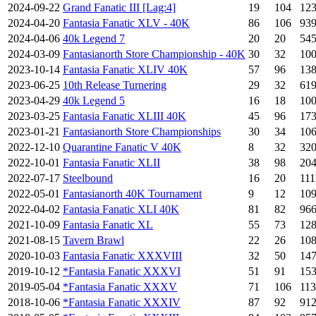
2024-09-22
Grand Fanatic III [Lag:4]
19
104
12
2024-04-20
Fantasia Fanatic XLV - 40K
86
106
93
2024-04-06
40k Legend 7
20
20
54
2024-03-09
Fantasianorth Store Championship - 40K
30
32
10
2023-10-14
Fantasia Fanatic XLIV 40K
57
96
13
2023-06-25
10th Release Turnering
29
32
61
2023-04-29
40k Legend 5
16
18
10
2023-03-25
Fantasia Fanatic XLIII 40K
45
96
17
2023-01-21
Fantasianorth Store Championships
30
34
10
2022-12-10
Quarantine Fanatic V 40K
8
32
32
2022-10-01
Fantasia Fanatic XLII
38
98
20
2022-07-17
Steelbound
16
20
111
2022-05-01
Fantasianorth 40K Tournament
9
12
10
2022-04-02
Fantasia Fanatic XLI 40K
81
82
96
2021-10-09
Fantasia Fanatic XL
55
73
12
2021-08-15
Tavern Brawl
22
26
10
2020-10-03
Fantasia Fanatic XXXVIII
32
50
14
2019-10-12
*Fantasia Fanatic XXXVI
51
91
15
2019-05-04
*Fantasia Fanatic XXXV
71
106
11
2018-10-06
*Fantasia Fanatic XXXIV
87
92
91