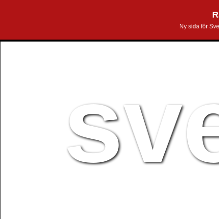
R
Ny sida för Sv
sv