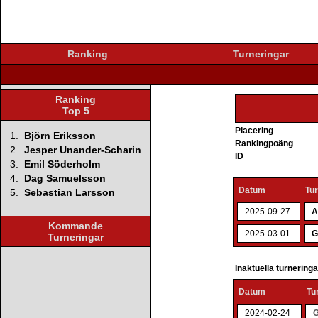
Ranking
Turneringar
Ranking
Top 5
Placering
1.
Björn Eriksson
Rankingpoäng
2.
Jesper Unander-Scharin
ID
3.
Emil Söderholm
4.
Dag Samuelsson
Datum
Tu
5.
Sebastian Larsson
2025-09-27
A
Kommande
2025-03-01
G
Turneringar
Inaktuella turnering
Datum
Tu
2024-02-24
G