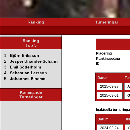
Ranking
Turneringar
Ranking
Top 5
Placering
1.
Björn Eriksson
Rankingpoäng
2.
Jesper Unander-Scharin
ID
3.
Emil Söderholm
4.
Sebastian Larsson
Datum
Tu
5.
Johannes Einemo
2025-09-27
A
Kommande
2025-03-01
G
Turneringar
Inaktuella turnering
Datum
Tu
2024-02-24
G