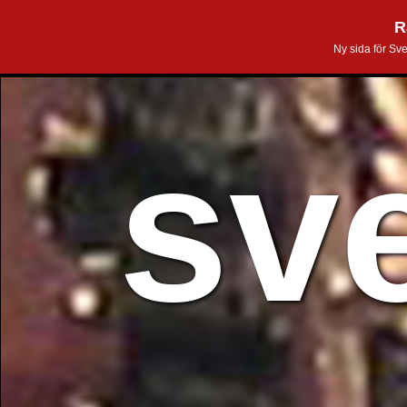
R
Ny sida för Sv
sv