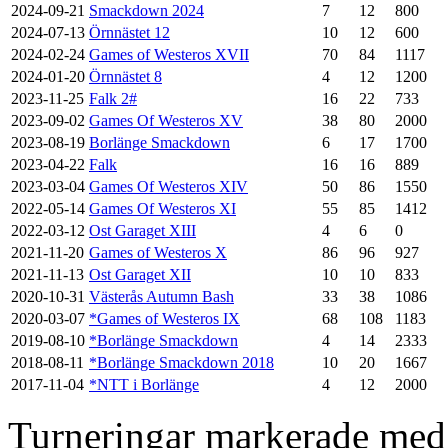
2024-09-21
Smackdown 2024
7
12
800
2024-07-13
Örnnästet 12
10
12
600
2024-02-24
Games of Westeros XVII
70
84
1117
2024-01-20
Örnnästet 8
4
12
1200
2023-11-25
Falk 2#
16
22
733
2023-09-02
Games Of Westeros XV
38
80
2000
2023-08-19
Borlänge Smackdown
6
17
1700
2023-04-22
Falk
16
16
889
2023-03-04
Games Of Westeros XIV
50
86
1550
2022-05-14
Games Of Westeros XI
55
85
1412
2022-03-12
Ost Garaget XIII
4
6
0
2021-11-20
Games of Westeros X
86
96
927
2021-11-13
Ost Garaget XII
10
10
833
2020-10-31
Västerås Autumn Bash
33
38
1086
2020-03-07
*Games of Westeros IX
68
108
1183
2019-08-10
*Borlänge Smackdown
4
14
2333
2018-08-11
*Borlänge Smackdown 2018
10
20
1667
2017-11-04
*NTT i Borlänge
4
12
2000
Turneringar markerade med en