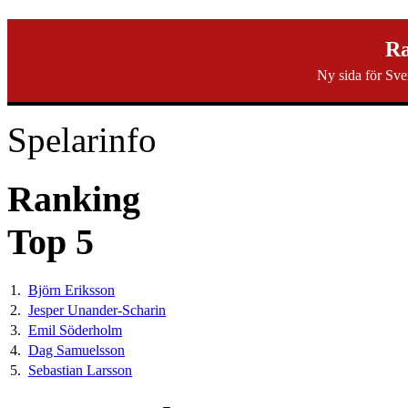
svenska40k.se
Ra
Ny sida för Sve
Ranking
Turneringar
Ny turnering
Forum
Spelarinfo
Ranking
Top 5
1.
Björn Eriksson
2.
Jesper Unander-Scharin
3.
Emil Söderholm
4.
Dag Samuelsson
5.
Sebastian Larsson