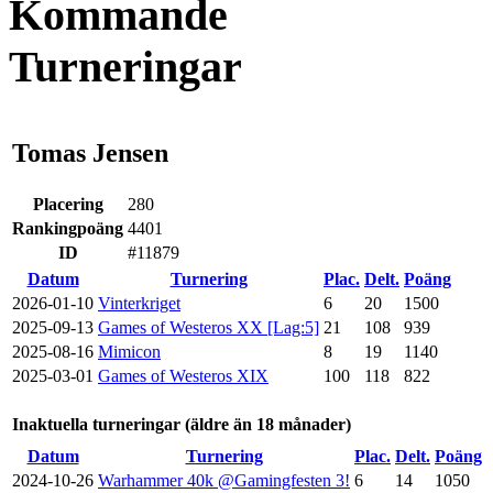
Kommande
Turneringar
Tomas Jensen
Placering
280
Rankingpoäng
4401
ID
#11879
Datum
Turnering
Plac.
Delt.
Poäng
2026-01-10
Vinterkriget
6
20
1500
2025-09-13
Games of Westeros XX [Lag:5]
21
108
939
2025-08-16
Mimicon
8
19
1140
2025-03-01
Games of Westeros XIX
100
118
822
Inaktuella turneringar (äldre än 18 månader)
Datum
Turnering
Plac.
Delt.
Poäng
2024-10-26
Warhammer 40k @Gamingfesten 3!
6
14
1050