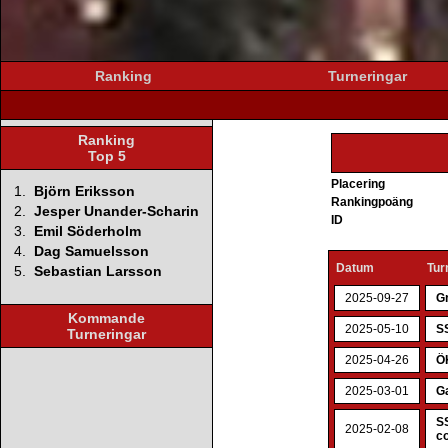
Ranking
Turneringar
Ranking
Top 5
Placering
1.
Björn Eriksson
Rankingpoäng
2.
Jesper Unander-Scharin
ID
3.
Emil Söderholm
4.
Dag Samuelsson
Datum
Tur
5.
Sebastian Larsson
2025-09-27
Gr
Kommande
2025-05-10
SS
Turneringar
2025-04-26
ÖK
2025-03-01
G
SS
2025-02-08
co