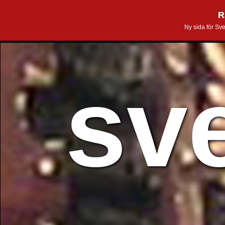
R
Ny sida för Sv
sv