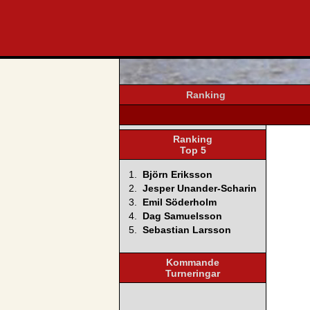
svenska4
Ranking
Ranking
Top 5
1.
Björn Eriksson
2.
Jesper Unander-Scharin
3.
Emil Söderholm
4.
Dag Samuelsson
5.
Sebastian Larsson
Kommande
Turneringar