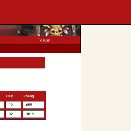
Forum
Delt.
Poäng
12
655
82
3819