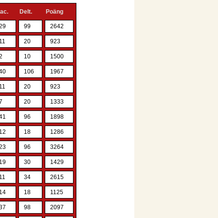
lac.
Delt.
Poäng
29
99
2642
11
20
923
2
10
1500
40
106
1967
11
20
923
7
20
1333
41
96
1898
12
18
1286
23
96
3264
19
30
1429
11
34
2615
14
18
1125
37
98
2097