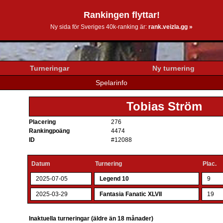
Rankingen flyttar!
0k.se
Ny sida för Sveriges 40k-ranking är:
rank.veizla.gg »
Turneringar
Ny turnering
Spelarinfo
Tobias Ström
Placering
276
Rankingpoäng
4474
ID
#12088
Datum
Turnering
Plac.
2025-07-05
Legend 10
9
2025-03-29
Fantasia Fanatic XLVII
19
Inaktuella turneringar (äldre än 18 månader)