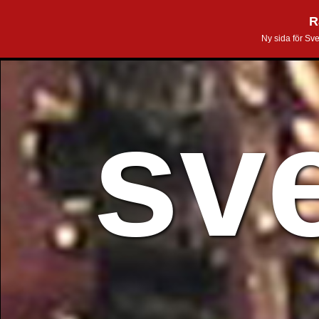
R
Ny sida för Sv
sv