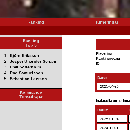
Ranking
Turneringar
Ranking
Top 5
Placering
1.
Björn Eriksson
Rankingpoäng
2.
Jesper Unander-Scharin
ID
3.
Emil Söderholm
4.
Dag Samuelsson
Datum
5.
Sebastian Larsson
2025-04-26
Kommande
Turneringar
Inaktuella turnering
Datum
2025-01-04
2024-11-01