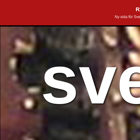
R
Ny sida för Sv
sv