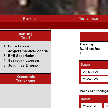
Ranking
Turneringar
Ranking
Top 5
Placering
1.
Björn Eriksson
Rankingpoäng
2.
Jesper Unander-Scharin
ID
3.
Emil Söderholm
4.
Sebastian Larsson
Datum
5.
Johannes Einemo
2025-07-26
Kommande
2025-03-29
Turneringar
Inaktuella turnering
Datum
Tu
2024-11-23
F