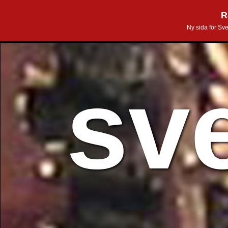
R
Ny sida för Sv
sv