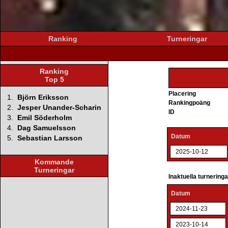
Ranking
Turneringar
Ranking
Top 5
Placering
1.
Björn Eriksson
Rankingpoäng
2.
Jesper Unander-Scharin
ID
3.
Emil Söderholm
4.
Dag Samuelsson
Datum
5.
Sebastian Larsson
2025-10-12
Kommande
Turneringar
Inaktuella turnering
Datum
2024-11-23
2023-10-14