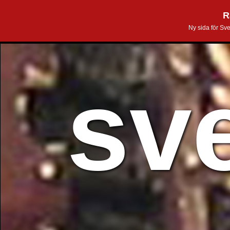
R
Ny sida för Sv
sv