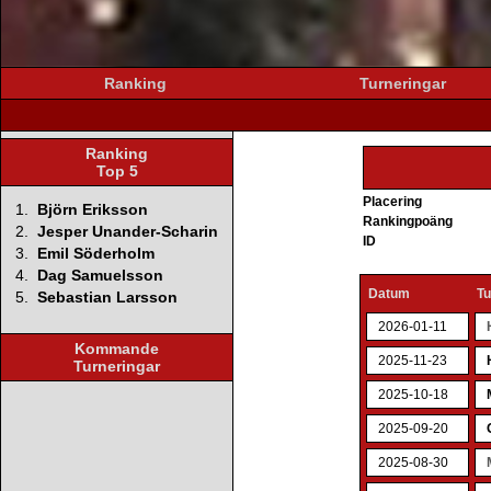
Ranking
Turneringar
Ranking
Top 5
Placering
1.
Björn Eriksson
Rankingpoäng
2.
Jesper Unander-Scharin
ID
3.
Emil Söderholm
4.
Dag Samuelsson
Datum
Tu
5.
Sebastian Larsson
2026-01-11
Kommande
2025-11-23
Turneringar
2025-10-18
2025-09-20
2025-08-30