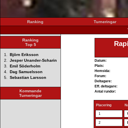
Ranking
Turneringar
Ranking
Rap
Top 5
1.
Björn Eriksson
2.
Jesper Unander-Scharin
Datum:
3.
Emil Söderholm
Plats:
Hemsida:
4.
Dag Samuelsson
Forum:
5.
Sebastian Larsson
Deltagare:
Eff. deltagare:
Kommande
Antal rundor:
Turneringar
Placering
N
1
2