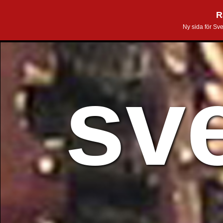
R
Ny sida för Sv
sv