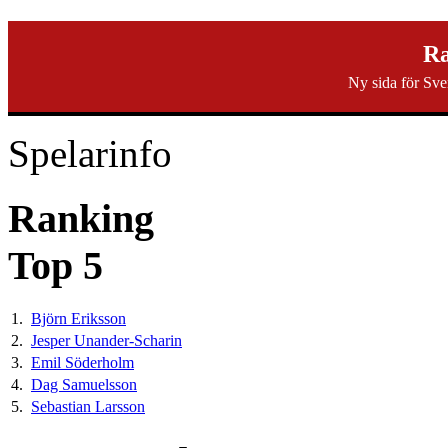
svenska40k.se
Ra
Ny sida för Sve
Ranking
Turneringar
Ny turnering
Forum
Spelarinfo
Ranking
Top 5
1.
Björn Eriksson
2.
Jesper Unander-Scharin
3.
Emil Söderholm
4.
Dag Samuelsson
5.
Sebastian Larsson