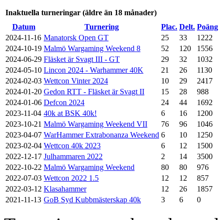
Inaktuella turneringar (äldre än 18 månader)
Datum
Turnering
Plac.
Delt.
Poäng
2024-11-16
Manatorsk Open GT
25
33
1222
2024-10-19
Malmö Wargaming Weekend 8
52
120
1556
2024-06-29
Fläsket är Svagt III - GT
29
32
1032
2024-05-10
Lincon 2024 - Warhammer 40K
21
26
1130
2024-02-03
Wettcon Vinter 2024
10
29
2417
2024-01-20
Gedon RTT - Fläsket är Svagt II
15
28
988
2024-01-06
Defcon 2024
24
44
1692
2023-11-04
40k at BSK 40k!
6
16
1200
2023-10-21
Malmö Wargaming Weekend VII
76
96
1046
2023-04-07
WarHammer Extrabonanza Weekend
6
10
1250
2023-02-04
Wettcon 40k 2023
6
12
1500
2022-12-17
Julhammaren 2022
2
14
3500
2022-10-22
Malmö Wargaming Weekend
80
80
976
2022-07-03
Wettcon 2022 1.5
12
12
857
2022-03-12
Klasahammer
12
26
1857
2021-11-13
GoB Syd Kubbmästerskap 40k
3
6
0