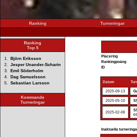
Ranking
Turneringar
Ranking
Top 5
Placering
1.
Björn Eriksson
Rankingpoäng
2.
Jesper Unander-Scharin
ID
3.
Emil Söderholm
4.
Dag Samuelsson
Datum
Tur
5.
Sebastian Larsson
2025-09-13
G
Kommande
2025-05-10
SS
Turneringar
SS
2025-02-08
co
Inaktuella turnering