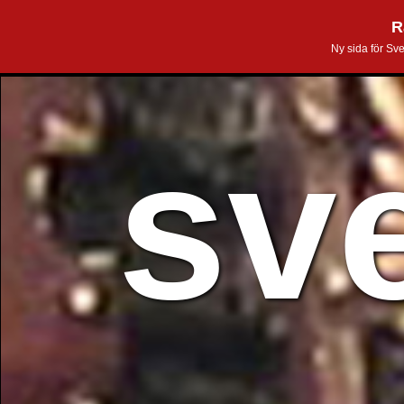
R
Ny sida för Sv
sv