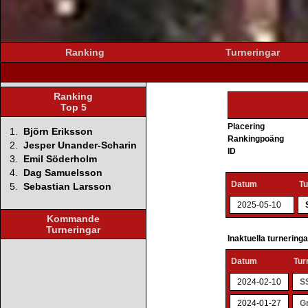
Ranking
Turneringar
Ranking
Top 5
Placering
1.
Björn Eriksson
Rankingpoäng
2.
Jesper Unander-Scharin
ID
3.
Emil Söderholm
4.
Dag Samuelsson
Datum
Tu
5.
Sebastian Larsson
2025-05-10
Kommande
Turneringar
Inaktuella turnering
Datum
Tur
2024-02-10
S
2024-01-27
G