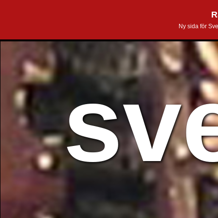
R
Ny sida för Sv
sv