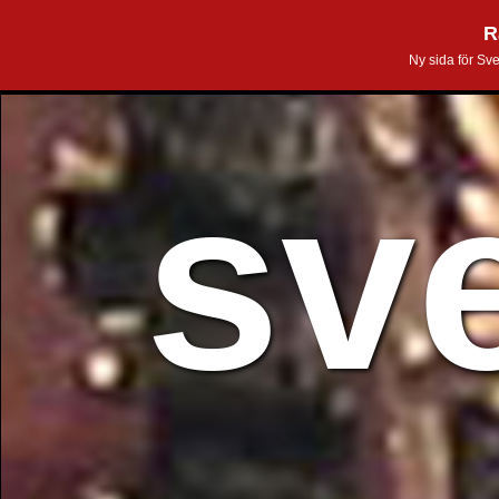
R
Ny sida för Sv
sv