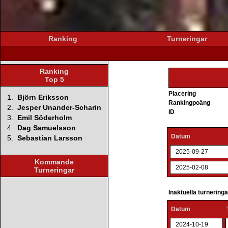
Ranking
Turneringar
Ranking
Top 5
Placering
1.
Björn Eriksson
Rankingpoäng
2.
Jesper Unander-Scharin
ID
3.
Emil Söderholm
4.
Dag Samuelsson
Datum
5.
Sebastian Larsson
2025-09-27
Kommande
2025-02-08
Turneringar
Inaktuella turnering
Datum
2024-10-19