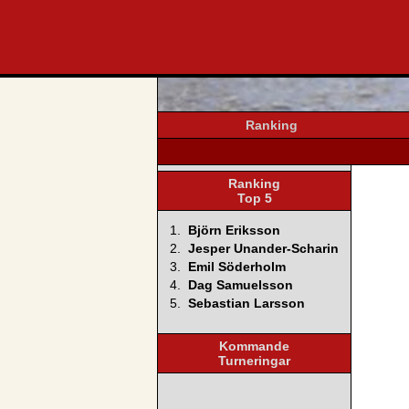
svenska4
Ranking
Ranking
Top 5
1.
Björn Eriksson
2.
Jesper Unander-Scharin
3.
Emil Söderholm
4.
Dag Samuelsson
5.
Sebastian Larsson
Kommande
Turneringar