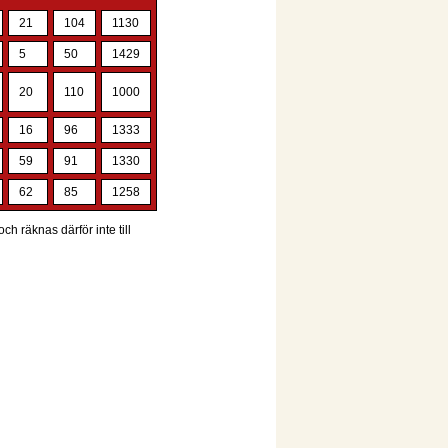
21
104
1130
5
50
1429
20
110
1000
16
96
1333
59
91
1330
62
85
1258
ch räknas därför inte till