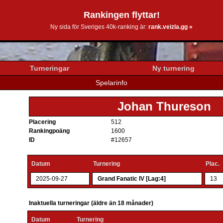
Rankingen flyttar!
0k.se
Ny sida för Sveriges 40k-ranking är:
rank.veizla.gg »
Turneringar
Ny turnering
Spelarinfo
Johan Thureson
Placering
512
Rankingpoäng
1600
ID
#12657
Datum
Turnering
Plac.
2025-09-27
Grand Fanatic IV [Lag:4]
13
Inaktuella turneringar (äldre än 18 månader)
Datum
Turnering