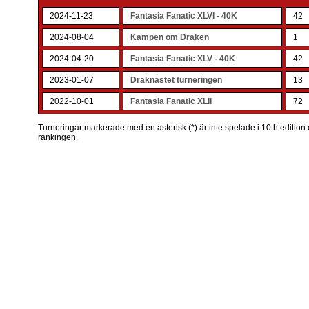
2024-11-23
Fantasia Fanatic XLVI - 40K
42
2024-08-04
Kampen om Draken
1
2024-04-20
Fantasia Fanatic XLV - 40K
42
2023-01-07
Draknästet turneringen
13
2022-10-01
Fantasia Fanatic XLII
72
Turneringar markerade med en asterisk (*) är inte spelade i 10th edition o
rankingen.