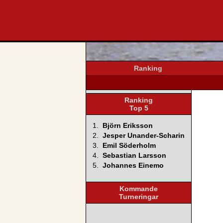
svenska4
Ranking
Ranking
Top 5
1.
Björn Eriksson
2.
Jesper Unander-Scharin
3.
Emil Söderholm
4.
Sebastian Larsson
5.
Johannes Einemo
Kommande
Turneringar