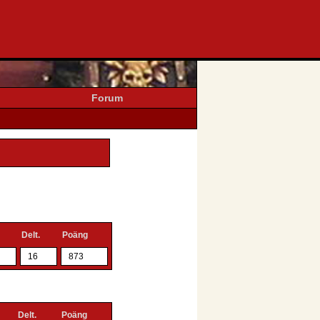
Forum
Delt.
Poäng
16
873
Delt.
Poäng