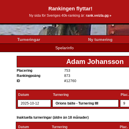
Rankingen flyttar!
0k.se
Ny sida för Sveriges 40k-ranking är:
rank.veizla.gg »
Turneringar
Ny turnering
Spelarinfo
Adam Johansson
Placering
753
Rankingpoäng
873
ID
#12760
Datum
Turnering
Plac.
2025-10-12
Orions bälte - Turnering IIII
9
Inaktuella turneringar (äldre än 18 månader)
Datum
Turnering
Plac.