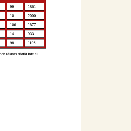
99
1861
10
2000
106
1877
14
933
98
1105
ch räknas därför inte till