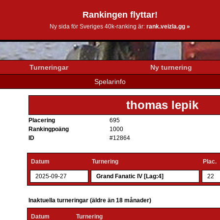
Rankingen flyttar!
0k.se
Ny sida för Sveriges 40k-ranking är:
rank.veizla.gg »
Turneringar
Ny turnering
Spelarinfo
thomas lepik
Placering
695
Rankingpoäng
1000
ID
#12864
Datum
Turnering
Plac.
2025-09-27
Grand Fanatic IV [Lag:4]
22
Inaktuella turneringar (äldre än 18 månader)
Datum
Turnering