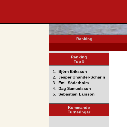
svenska4
Ranking
Ranking
Top 5
1.
Björn Eriksson
2.
Jesper Unander-Scharin
3.
Emil Söderholm
4.
Dag Samuelsson
5.
Sebastian Larsson
Kommande
Turneringar