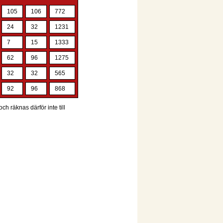
105
106
772
24
32
1231
7
15
1333
62
96
1275
32
32
565
92
96
868
ch räknas därför inte till