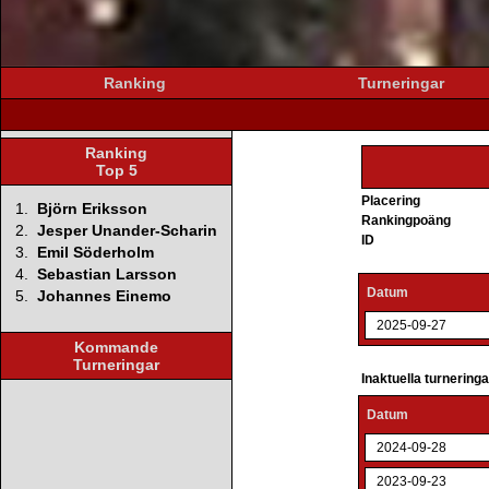
Ranking
Turneringar
Ranking
Top 5
Placering
1.
Björn Eriksson
Rankingpoäng
2.
Jesper Unander-Scharin
ID
3.
Emil Söderholm
4.
Sebastian Larsson
Datum
5.
Johannes Einemo
2025-09-27
Kommande
Turneringar
Inaktuella turnering
Datum
2024-09-28
2023-09-23