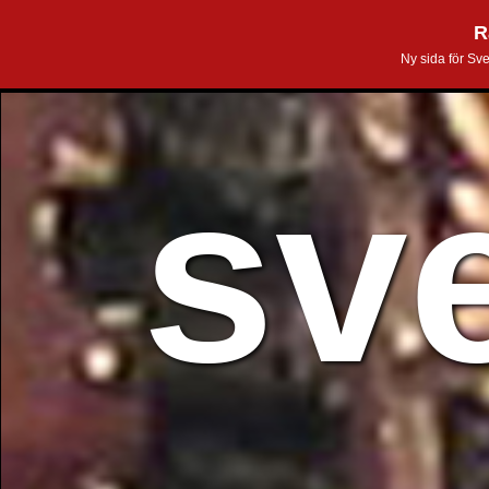
R
Ny sida för Sv
sv