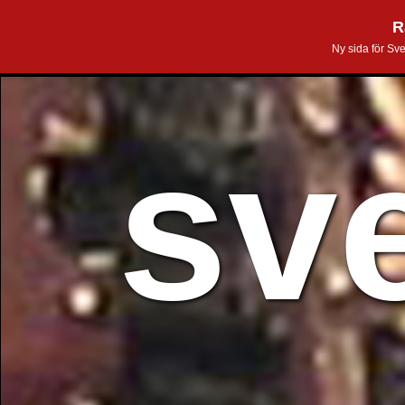
R
Ny sida för Sv
sv