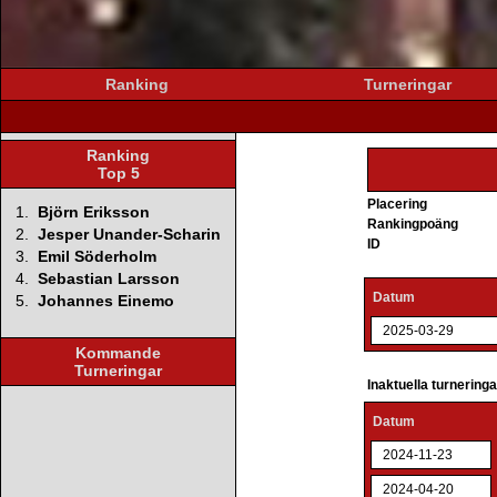
Ranking
Turneringar
Ranking
Top 5
Placering
1.
Björn Eriksson
Rankingpoäng
2.
Jesper Unander-Scharin
ID
3.
Emil Söderholm
4.
Sebastian Larsson
Datum
5.
Johannes Einemo
2025-03-29
Kommande
Turneringar
Inaktuella turnering
Datum
2024-11-23
2024-04-20