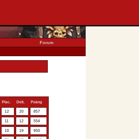
Forum
Plac.
Delt.
Poäng
12
20
857
11
12
554
10
19
950