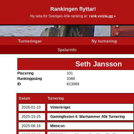
Rankingen flyttar!
0k.se
Ny sida för Sveriges 40k-ranking är:
rank.veizla.gg »
Turneringar
Ny turnering
Spelarinfo
Seth Jansson
Placering
331
Rankingpoäng
3380
ID
#13069
Datum
Turnering
2026-01-10
Vinterkriget
2025-10-25
Gamingfesten 4: Warhammer 40k Turnering
2025-08-16
Mimicon