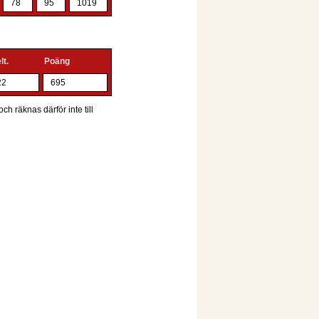
78
95
1019
lt.
Poäng
22
695
ch räknas därför inte till