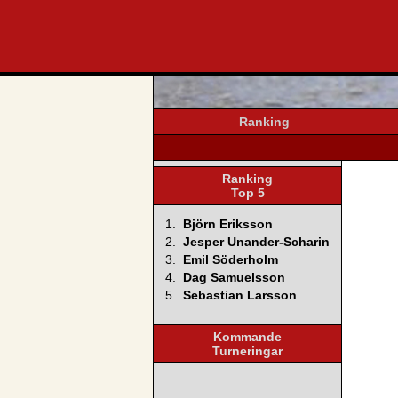
svenska4
Ranking
Ranking
Top 5
1.
Björn Eriksson
2.
Jesper Unander-Scharin
3.
Emil Söderholm
4.
Dag Samuelsson
5.
Sebastian Larsson
Kommande
Turneringar