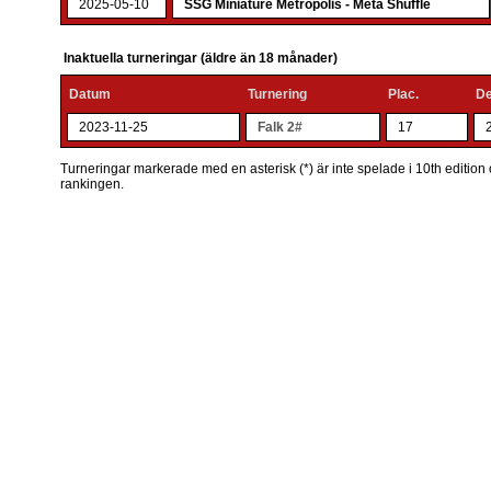
2025-05-10
SSG Miniature Metropolis - Meta Shuffle
Inaktuella turneringar (äldre än 18 månader)
Datum
Turnering
Plac.
De
2023-11-25
Falk 2#
17
Turneringar markerade med en asterisk (*) är inte spelade i 10th edition o
rankingen.