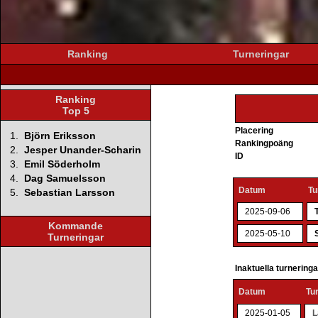
Ranking
Turneringar
Ranking
Top 5
Placering
1.
Björn Eriksson
Rankingpoäng
2.
Jesper Unander-Scharin
ID
3.
Emil Söderholm
4.
Dag Samuelsson
Datum
Tu
5.
Sebastian Larsson
2025-09-06
Kommande
2025-05-10
Turneringar
Inaktuella turnering
Datum
Tu
2025-01-05
L