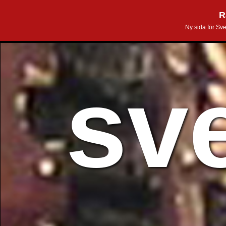
R
Ny sida för Sv
sv