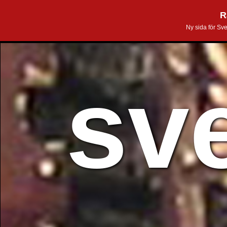
R
Ny sida för Sv
sv