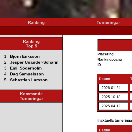
Ranking
Turneringar
Ranking
Top 5
Placering
1.
Björn Eriksson
Rankingpoäng
2.
Jesper Unander-Scharin
ID
3.
Emil Söderholm
4.
Dag Samuelsson
Datum
5.
Sebastian Larsson
2026-01-24
Kommande
2025-10-18
Turneringar
2025-04-12
Inaktuella turnering
Datum