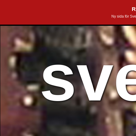
R
Ny sida för Sv
sv