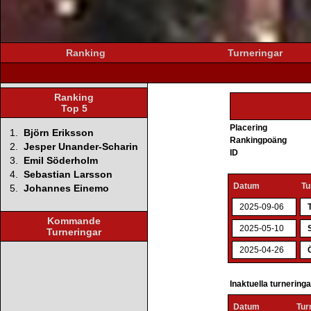
Ranking
Turneringar
Ranking
Top 5
Placering
1.
Björn Eriksson
Rankingpoäng
2.
Jesper Unander-Scharin
ID
3.
Emil Söderholm
4.
Sebastian Larsson
Datum
Tu
5.
Johannes Einemo
2025-09-06
Kommande
2025-05-10
Turneringar
2025-04-26
Inaktuella turnering
Datum
Tur